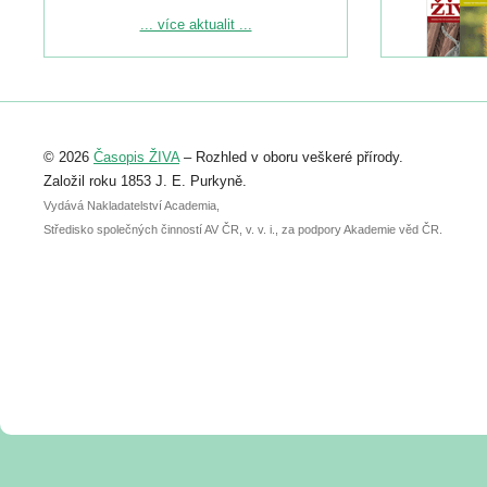
Podrobnější informace ke konferenci
... více aktualit ...
naleznete zde:
https://www.birdlife.cz/konference-2026/
Registrovat se můžete do 6. září.
Upozorňujeme, že termín pro odeslání
© 2026
Časopis ŽIVA
– Rozhled v oboru veškeré přírody.
abstraktu přihlášené přednášky nebo
posteru je už 30. června.
Založil roku 1853 J. E. Purkyně.
Vydává Nakladatelství Academia,
Středisko společných činností AV ČR, v. v. i., za podpory Akademie věd ČR.