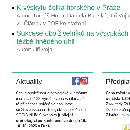
K výskytu čolka horského v Praze
Autor:
Tomáš Holer
,
Daniela Budská
,
Jiří Voja
Článek v PDF ke stažení
Sukcese obojživelníků na výsypkách
těžbě hnědého uhlí
Autor:
Jiří Vojar
Aktuality
Předpla
Česká společnost ornitologická v letošním
Cena ročního
roce slaví 100. výročí svého vzniku a při
od čísla 1/20
té příležitosti pořádá ve spolupráci
Živy (tedy 59 
se Slovenskou ornitologickou společností
Dvouleté předp
SOS/BirdLife Slovensko
jubilejní
Zjistěte,
jak s
ornitologickou konferenci ve dnech 16.–
18. 10. 2026 v Brně
.