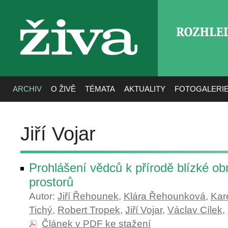
ROZHLE
živa
ARCHIV
O ŽIVĚ
TÉMATA
AKTUALITY
FOTOGALERI
Jiří Vojar
Prohlášení vědců k přírodě blízké o
prostorů
Autor:
Jiří Řehounek
,
Klára Řehounková
,
Kar
Tichý
,
Robert Tropek
,
Jiří Vojar
,
Václav Cílek
,
Článek v PDF ke stažení