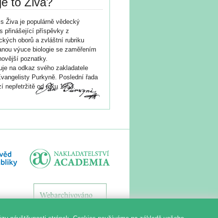
je to Živa?
s Živa je populárně vědecký
s přinášející příspěvky z
ických oborů a zvláštní rubriku
nou výuce biologie se zaměřením
novější poznatky.
je na odkaz svého zakladatele
vangelisty Purkyně. Poslední řada
í nepřetržitě od roku 1953.