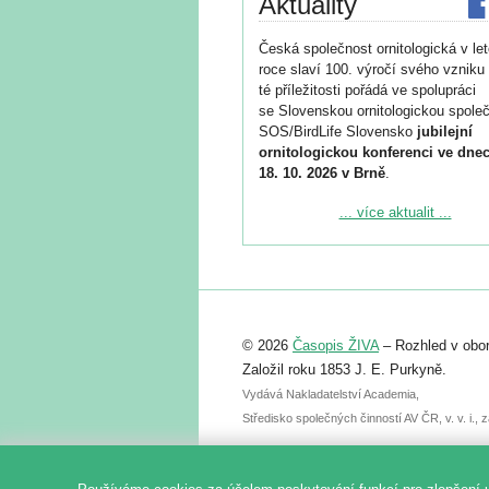
Aktuality
Česká společnost ornitologická v le
roce slaví 100. výročí svého vzniku 
té příležitosti pořádá ve spolupráci
se Slovenskou ornitologickou společ
SOS/BirdLife Slovensko
jubilejní
ornitologickou konferenci ve dnec
18. 10. 2026 v Brně
.
Podrobnější informace ke konferenc
... více aktualit ...
naleznete zde:
https://www.birdlife.cz/konference-2
Registrovat se můžete do 6. září.
Upozorňujeme, že termín pro odeslá
© 2026
Časopis ŽIVA
– Rozhled v obor
abstraktu přihlášené přednášky neb
posteru je už 30. června.
Založil roku 1853 J. E. Purkyně.
Vydává Nakladatelství Academia,
Středisko společných činností AV ČR, v. v. i.