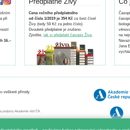
Předplatné Živy
Co 
tošním
Cena ročního předplatného
Časopi
a při
od čísla 1/2019 je 354 Kč
za šest čísel
časopi
Živy (tedy 59 Kč za jedno číslo).
biolog
ností
Dvouleté předplatné je zrušeno.
věnova
Zjistěte,
jak si předplatit časopis Živa
.
na nej
h 16.–
Navazu
Jana E
vycház
i
026/
ní
u veškeré přírody.
o
, za podpory Akademie věd ČR.