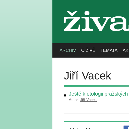
živa
ARCHIV
O ŽIVĚ
TÉMATA
AK
Jiří Vacek
Ještě k etologii pražských
Autor:
Jiří Vacek