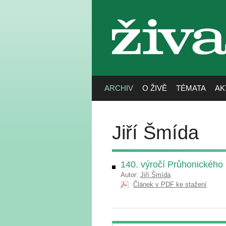
živa
ARCHIV
O ŽIVĚ
TÉMATA
AK
Jiří Šmída
140. výročí Průhonického
Autor:
Jiří Šmída
Článek v PDF ke stažení