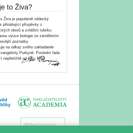
je to Živa?
s Živa je populárně vědecký
s přinášející příspěvky z
ických oborů a zvláštní rubriku
nou výuce biologie se zaměřením
novější poznatky.
je na odkaz svého zakladatele
vangelisty Purkyně. Poslední řada
í nepřetržitě od roku 1953.