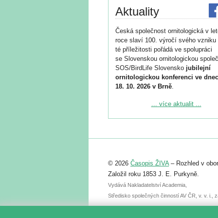
Aktuality
Česká společnost ornitologická v le
roce slaví 100. výročí svého vzniku 
té příležitosti pořádá ve spolupráci
se Slovenskou ornitologickou společ
SOS/BirdLife Slovensko
jubilejní
ornitologickou konferenci ve dnec
18. 10. 2026 v Brně
.
Podrobnější informace ke konferenc
... více aktualit ...
naleznete zde:
https://www.birdlife.cz/konference-2
Registrovat se můžete do 6. září.
Upozorňujeme, že termín pro odeslá
© 2026
Časopis ŽIVA
– Rozhled v obor
abstraktu přihlášené přednášky neb
posteru je už 30. června.
Založil roku 1853 J. E. Purkyně.
Vydává Nakladatelství Academia,
Středisko společných činností AV ČR, v. v. i.