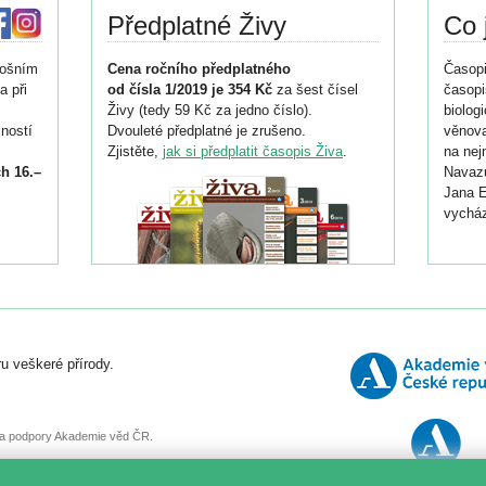
Předplatné Živy
Co 
tošním
Cena ročního předplatného
Časopi
a při
od čísla 1/2019 je 354 Kč
za šest čísel
časopi
Živy (tedy 59 Kč za jedno číslo).
biolog
ností
Dvouleté předplatné je zrušeno.
věnova
Zjistěte,
jak si předplatit časopis Živa
.
na nej
h 16.–
Navazu
Jana E
vycház
i
026/
ní
u veškeré přírody.
o
, za podpory Akademie věd ČR.