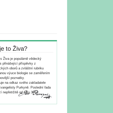
je to Živa?
s Živa je populárně vědecký
s přinášející příspěvky z
ických oborů a zvláštní rubriku
nou výuce biologie se zaměřením
novější poznatky.
je na odkaz svého zakladatele
vangelisty Purkyně. Poslední řada
í nepřetržitě od roku 1953.