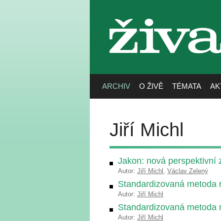
živa
ARCHIV
O ŽIVĚ
TÉMATA
AK
Jiří Michl
Jakon: nová perspektivní 
Autor:
Jiří Michl
,
Václav Zelený
Standardizovaná metoda m
Autor:
Jiří Michl
Standardizovaná metoda m
Autor:
Jiří Michl