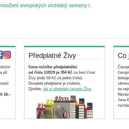
nožení evropských orchidejí semeny I.
Předplatné Živy
Co 
tošním
Cena ročního předplatného
Časopi
a při
od čísla 1/2019 je 354 Kč
za šest čísel
časopi
Živy (tedy 59 Kč za jedno číslo).
biolog
ností
Dvouleté předplatné je zrušeno.
věnova
Zjistěte,
jak si předplatit časopis Živa
.
na nej
h 16.–
Navazu
Jana E
vycház
i
026/