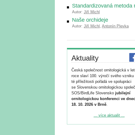
Standardizovaná metoda m
Autor:
Jiří Michl
Naše orchideje
Autor:
Jiří Michl
,
Antonín Plevka
Aktuality
Česká společnost ornitologická v le
roce slaví 100. výročí svého vzniku 
té příležitosti pořádá ve spolupráci
se Slovenskou ornitologickou společ
SOS/BirdLife Slovensko
jubilejní
ornitologickou konferenci ve dnec
18. 10. 2026 v Brně
.
Podrobnější informace ke konferenc
... více aktualit ...
naleznete zde:
https://www.birdlife.cz/konference-2