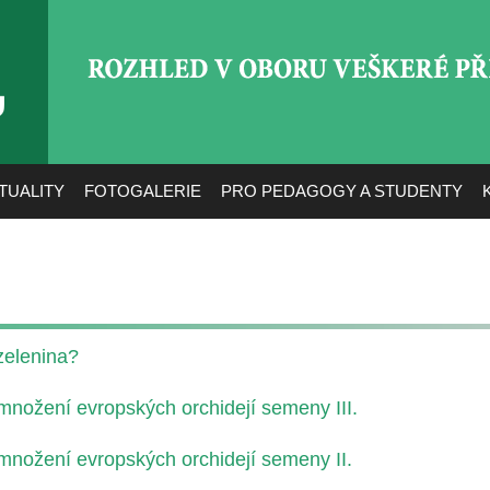
ROZHLED V OBORU VEŠ
TUALITY
FOTOGALERIE
PRO PEDAGOGY A STUDENTY
zelenina?
nožení evropských orchidejí semeny III.
nožení evropských orchidejí semeny II.