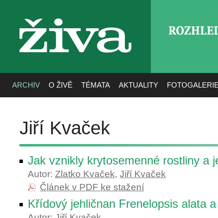
ROZHLE
živa
ARCHIV
O ŽIVĚ
TÉMATA
AKTUALITY
FOTOGALERI
Jiří Kvaček
Jak vznikly krytosemenné rostliny a j
Autor:
Zlatko Kvaček
,
Jiří Kvaček
Článek v PDF ke stažení
Křídový jehličnan Frenelopsis alata a
Autor:
Jiří Kvaček