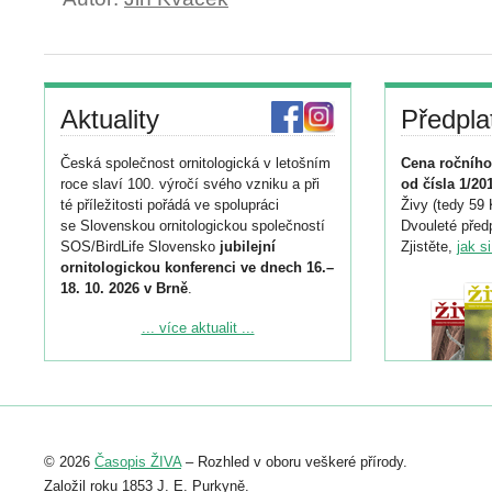
Aktuality
Předpla
Česká společnost ornitologická v letošním
Cena ročního
roce slaví 100. výročí svého vzniku a při
od čísla 1/20
té příležitosti pořádá ve spolupráci
Živy (tedy 59 
se Slovenskou ornitologickou společností
Dvouleté předp
SOS/BirdLife Slovensko
jubilejní
Zjistěte,
jak s
ornitologickou konferenci ve dnech 16.–
18. 10. 2026 v Brně
.
Podrobnější informace ke konferenci
... více aktualit ...
naleznete zde:
https://www.birdlife.cz/konference-2026/
Registrovat se můžete do 6. září.
Upozorňujeme, že termín pro odeslání
© 2026
Časopis ŽIVA
– Rozhled v oboru veškeré přírody.
abstraktu přihlášené přednášky nebo
posteru je už 30. června.
Založil roku 1853 J. E. Purkyně.