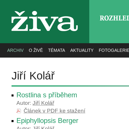
ROZHLE
živa
ARCHIV
O ŽIVĚ
TÉMATA
AKTUALITY
FOTOGALERI
Jiří Kolář
Rostlina s příběhem
Autor:
Jiří Kolář
Článek v PDF ke stažení
Epiphyllopsis Berger
Autor:
Jiří Kolář