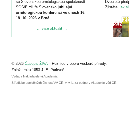
se Slovenskou ornitologickou společností
Dvouleté předp
SOS/BirdLife Slovensko
jubilejní
Zjistěte,
jak s
ornitologickou konferenci ve dnech 16.–
18. 10. 2026 v Brně
.
Podrobnější informace ke konferenci
... více aktualit ...
naleznete zde:
https://www.birdlife.cz/konference-2026/
Registrovat se můžete do 6. září.
Upozorňujeme, že termín pro odeslání
© 2026
Časopis ŽIVA
– Rozhled v oboru veškeré přírody.
abstraktu přihlášené přednášky nebo
posteru je už 30. června.
Založil roku 1853 J. E. Purkyně.
Vydává Nakladatelství Academia,
Středisko společných činností AV ČR, v. v. i., za podpory Akademie věd ČR.