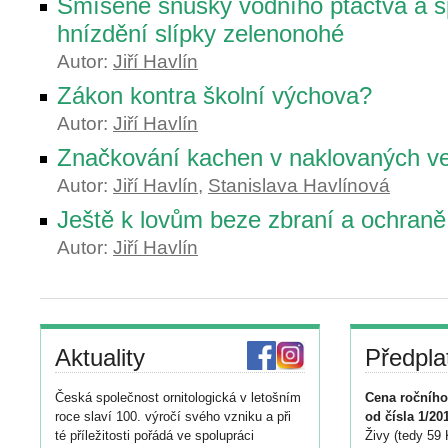
Smíšené snůšky vodního ptactva a s
hnízdění slípky zelenonohé
Autor:
Jiří Havlín
Zákon kontra školní výchova?
Autor:
Jiří Havlín
Značkování kachen v naklovaných ve
Autor:
Jiří Havlín
,
Stanislava Havlínová
Ještě k lovům beze zbraní a ochraně
Autor:
Jiří Havlín
Aktuality
Předpla
Česká společnost ornitologická v letošním
Cena ročního
roce slaví 100. výročí svého vzniku a při
od čísla 1/20
té příležitosti pořádá ve spolupráci
Živy (tedy 59 