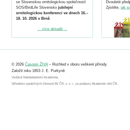
se Slovenskou ornitologickou společností
Dvouleté předp
SOS/BirdLife Slovensko
jubilejní
Zjistěte,
jak s
ornitologickou konferenci ve dnech 16.–
18. 10. 2026 v Brně
.
Podrobnější informace ke konferenci
... více aktualit ...
naleznete zde:
https://www.birdlife.cz/konference-2026/
Registrovat se můžete do 6. září.
Upozorňujeme, že termín pro odeslání
© 2026
Časopis ŽIVA
– Rozhled v oboru veškeré přírody.
abstraktu přihlášené přednášky nebo
posteru je už 30. června.
Založil roku 1853 J. E. Purkyně.
Vydává Nakladatelství Academia,
Středisko společných činností AV ČR, v. v. i., za podpory Akademie věd ČR.