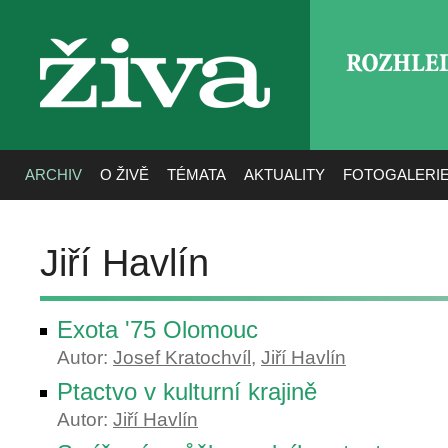
ROZHLE
živa
ARCHIV
O ŽIVĚ
TÉMATA
AKTUALITY
FOTOGALERI
Jiří Havlín
Exota '75 Olomouc
Autor:
Josef Kratochvíl
,
Jiří Havlín
Ptactvo v kulturní krajině
Autor:
Jiří Havlín