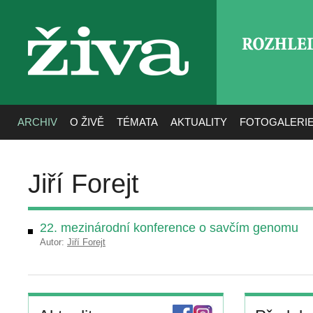
ROZHLE
živa
ARCHIV
O ŽIVĚ
TÉMATA
AKTUALITY
FOTOGALERI
Jiří Forejt
22. mezinárodní konference o savčím genomu
Autor:
Jiří Forejt