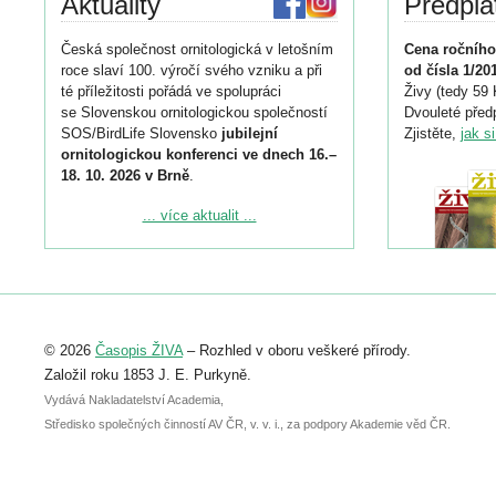
Aktuality
Předpla
Česká společnost ornitologická v letošním
Cena ročního
roce slaví 100. výročí svého vzniku a při
od čísla 1/20
té příležitosti pořádá ve spolupráci
Živy (tedy 59 
se Slovenskou ornitologickou společností
Dvouleté předp
SOS/BirdLife Slovensko
jubilejní
Zjistěte,
jak s
ornitologickou konferenci ve dnech 16.–
18. 10. 2026 v Brně
.
Podrobnější informace ke konferenci
... více aktualit ...
naleznete zde:
https://www.birdlife.cz/konference-2026/
Registrovat se můžete do 6. září.
Upozorňujeme, že termín pro odeslání
© 2026
Časopis ŽIVA
– Rozhled v oboru veškeré přírody.
abstraktu přihlášené přednášky nebo
posteru je už 30. června.
Založil roku 1853 J. E. Purkyně.
Vydává Nakladatelství Academia,
Středisko společných činností AV ČR, v. v. i., za podpory Akademie věd ČR.