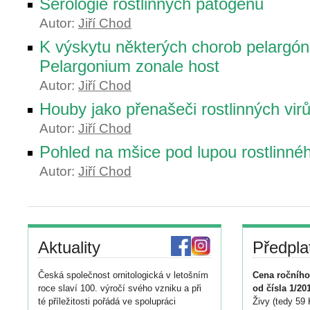
Sérologie rostlinných patogenů
Autor:
Jiří Chod
K výskytu některých chorob pelargón
Pelargonium zonale host
Autor:
Jiří Chod
Houby jako přenašeči rostlinných vir
Autor:
Jiří Chod
Pohled na mšice pod lupou rostlinnéh
Autor:
Jiří Chod
Aktuality
Předpla
Česká společnost ornitologická v letošním
Cena ročního
roce slaví 100. výročí svého vzniku a při
od čísla 1/20
té příležitosti pořádá ve spolupráci
Živy (tedy 59 