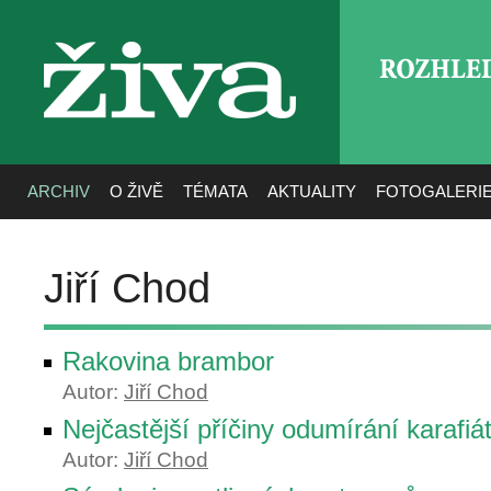
ROZHLE
živa
ARCHIV
O ŽIVĚ
TÉMATA
AKTUALITY
FOTOGALERI
Jiří Chod
Rakovina brambor
Autor:
Jiří Chod
Nejčastější příčiny odumírání karafiá
Autor:
Jiří Chod