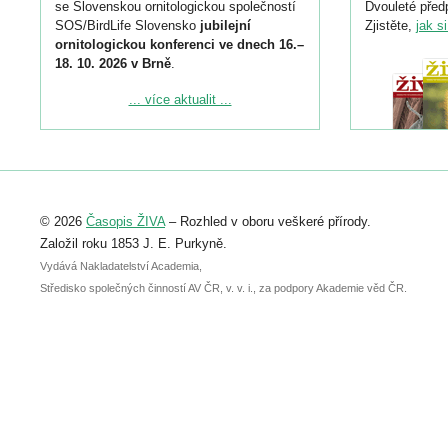
se Slovenskou ornitologickou společností
Dvouleté předp
SOS/BirdLife Slovensko
jubilejní
Zjistěte,
jak s
ornitologickou konferenci ve dnech 16.–
18. 10. 2026 v Brně
.
Podrobnější informace ke konferenci
... více aktualit ...
naleznete zde:
https://www.birdlife.cz/konference-2026/
Registrovat se můžete do 6. září.
Upozorňujeme, že termín pro odeslání
© 2026
Časopis ŽIVA
– Rozhled v oboru veškeré přírody.
abstraktu přihlášené přednášky nebo
posteru je už 30. června.
Založil roku 1853 J. E. Purkyně.
Vydává Nakladatelství Academia,
Středisko společných činností AV ČR, v. v. i., za podpory Akademie věd ČR.