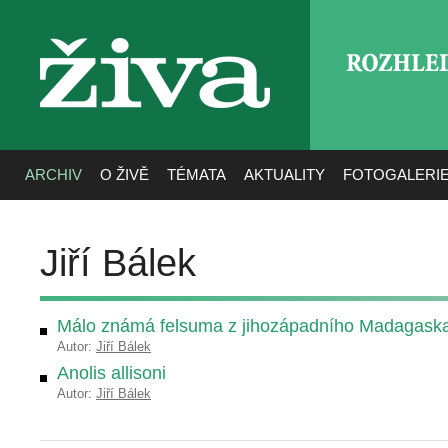
ROZHLE
živa
ARCHIV
O ŽIVĚ
TÉMATA
AKTUALITY
FOTOGALERI
Jiří Bálek
Málo známá felsuma z jihozápadního Madagask
Autor:
Jiří Bálek
Anolis allisoni
Autor:
Jiří Bálek