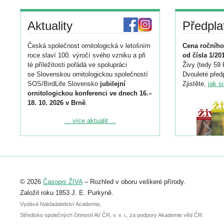
Aktuality
Předpla
Česká společnost ornitologická v letošním
Cena ročního
roce slaví 100. výročí svého vzniku a při
od čísla 1/20
té příležitosti pořádá ve spolupráci
Živy (tedy 59 
se Slovenskou ornitologickou společností
Dvouleté předp
SOS/BirdLife Slovensko
jubilejní
Zjistěte,
jak s
ornitologickou konferenci ve dnech 16.–
18. 10. 2026 v Brně
.
Podrobnější informace ke konferenci
... více aktualit ...
naleznete zde:
https://www.birdlife.cz/konference-2026/
Registrovat se můžete do 6. září.
Upozorňujeme, že termín pro odeslání
© 2026
Časopis ŽIVA
– Rozhled v oboru veškeré přírody.
abstraktu přihlášené přednášky nebo
posteru je už 30. června.
Založil roku 1853 J. E. Purkyně.
Vydává Nakladatelství Academia,
Středisko společných činností AV ČR, v. v. i., za podpory Akademie věd ČR.