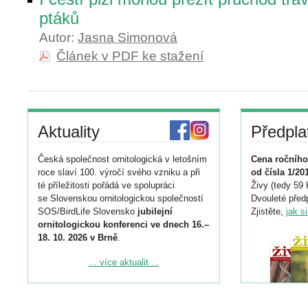
ptáků
Autor:
Jasna Simonová
Článek v PDF ke stažení
Aktuality
Předpla
Česká společnost ornitologická v letošním
Cena ročního
roce slaví 100. výročí svého vzniku a při
od čísla 1/20
té příležitosti pořádá ve spolupráci
Živy (tedy 59 
se Slovenskou ornitologickou společností
Dvouleté předp
SOS/BirdLife Slovensko
jubilejní
Zjistěte,
jak s
ornitologickou konferenci ve dnech 16.–
18. 10. 2026 v Brně
.
Podrobnější informace ke konferenci
... více aktualit ...
naleznete zde:
https://www.birdlife.cz/konference-2026/