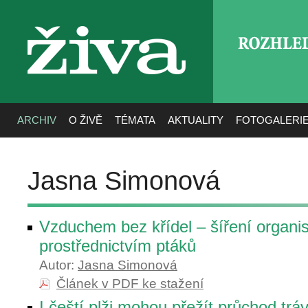
ROZHLE
živa
ARCHIV
O ŽIVĚ
TÉMATA
AKTUALITY
FOTOGALERI
Jasna Simonová
Vzduchem bez křídel – šíření organ
prostřednictvím ptáků
Autor:
Jasna Simonová
Článek v PDF ke stažení
I čeští plži mohou přežít průchod trá