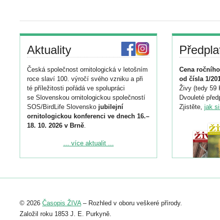
Aktuality
Předpla
Česká společnost ornitologická v letošním
Cena ročního
roce slaví 100. výročí svého vzniku a při
od čísla 1/20
té příležitosti pořádá ve spolupráci
Živy (tedy 59 
se Slovenskou ornitologickou společností
Dvouleté předp
SOS/BirdLife Slovensko
jubilejní
Zjistěte,
jak s
ornitologickou konferenci ve dnech 16.–
18. 10. 2026 v Brně
.
Podrobnější informace ke konferenci
... více aktualit ...
naleznete zde:
https://www.birdlife.cz/konference-2026/
Registrovat se můžete do 6. září.
Upozorňujeme, že termín pro odeslání
© 2026
Časopis ŽIVA
– Rozhled v oboru veškeré přírody.
abstraktu přihlášené přednášky nebo
posteru je už 30. června.
Založil roku 1853 J. E. Purkyně.