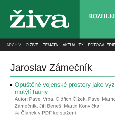
ROZHLE
živa
ARCHIV
O ŽIVĚ
TÉMATA
AKTUALITY
FOTOGALERI
Jaroslav Zámečník
Opuštěné vojenské prostory jako vý
motýlí fauny
Autor:
Pavel Vrba
,
Oldřich Čížek
,
Pavel Marho
Zámečník
,
Jiří Beneš
,
Martin Konvička
Článek v PDF ke stažení