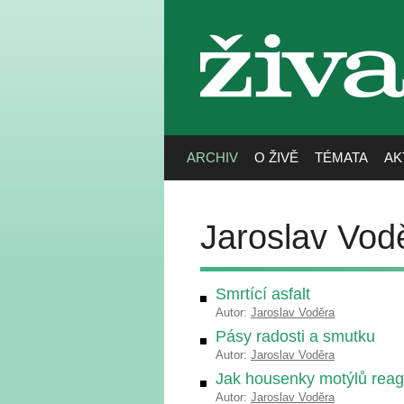
živa
ARCHIV
O ŽIVĚ
TÉMATA
AK
Jaroslav Vod
Smrtící asfalt
Autor:
Jaroslav Voděra
Pásy radosti a smutku
Autor:
Jaroslav Voděra
Jak housenky motýlů reagu
Autor:
Jaroslav Voděra