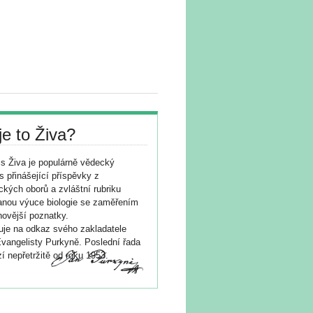
je to Živa?
s Živa je populárně vědecký
s přinášející příspěvky z
ických oborů a zvláštní rubriku
nou výuce biologie se zaměřením
novější poznatky.
je na odkaz svého zakladatele
vangelisty Purkyně. Poslední řada
í nepřetržitě od roku 1953.