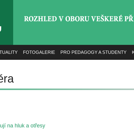
ROZHLED V OBORU VEŠ
TUALITY
FOTOGALERIE
PRO PEDAGOGY A STUDENTY
ěra
jí na hluk a otřesy