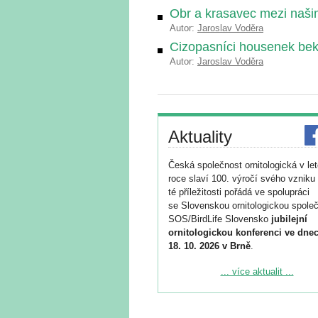
Obr a krasavec mezi našimi
Autor:
Jaroslav Voděra
Cizopasníci housenek be
Autor:
Jaroslav Voděra
Aktuality
Česká společnost ornitologická v le
roce slaví 100. výročí svého vzniku 
té příležitosti pořádá ve spolupráci
se Slovenskou ornitologickou společ
SOS/BirdLife Slovensko
jubilejní
ornitologickou konferenci ve dnec
18. 10. 2026 v Brně
.
Podrobnější informace ke konferenc
... více aktualit ...
naleznete zde:
https://www.birdlife.cz/konference-2