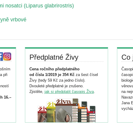
 nosatci (Liparus glabrirostris)
kyně vrbové
Předplatné Živy
Co 
tošním
Cena ročního předplatného
Časopi
a při
od čísla 1/2019 je 354 Kč
za šest čísel
časopi
Živy (tedy 59 Kč za jedno číslo).
biolog
ností
Dvouleté předplatné je zrušeno.
věnova
Zjistěte,
jak si předplatit časopis Živa
.
na nej
h 16.–
Navazu
Jana E
vycház
i
026/