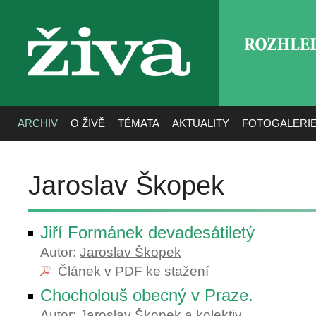
ROZHLE
živa
ARCHIV
O ŽIVĚ
TÉMATA
AKTUALITY
FOTOGALERI
Jaroslav Škopek
Jiří Formánek devadesátiletý
Autor:
Jaroslav Škopek
Článek v PDF ke stažení
Chocholouš obecný v Praze.
Autor:
Jaroslav Škopek
a kolektiv