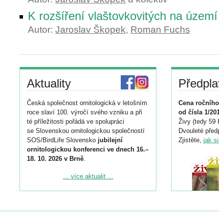
K rozšíření vlaštovkovitých na územ
Autor:
Jaroslav Škopek
,
Roman Fuchs
Aktuality
Předpla
Česká společnost ornitologická v letošním
Cena ročního
roce slaví 100. výročí svého vzniku a při
od čísla 1/20
té příležitosti pořádá ve spolupráci
Živy (tedy 59 
se Slovenskou ornitologickou společností
Dvouleté předp
SOS/BirdLife Slovensko
jubilejní
Zjistěte,
jak s
ornitologickou konferenci ve dnech 16.–
18. 10. 2026 v Brně
.
Podrobnější informace ke konferenci
... více aktualit ...
naleznete zde:
https://www.birdlife.cz/konference-2026/
Registrovat se můžete do 6. září.