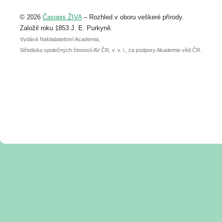
Upozorňujeme, že termín pro odeslání
© 2026
Časopis ŽIVA
– Rozhled v oboru veškeré přírody.
abstraktu přihlášené přednášky nebo
posteru je už 30. června.
Založil roku 1853 J. E. Purkyně.
Vydává Nakladatelství Academia,
Středisko společných činností AV ČR, v. v. i., za podpory Akademie věd ČR.