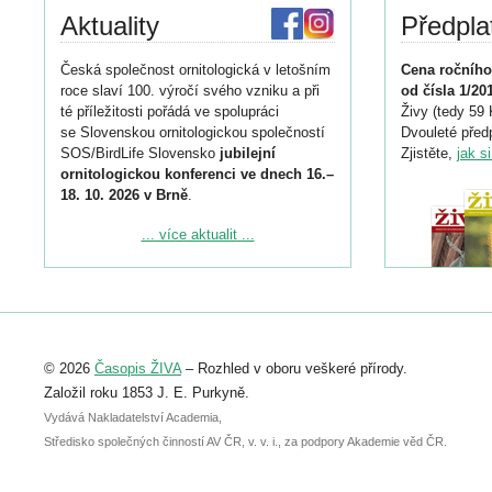
Aktuality
Předpla
Česká společnost ornitologická v letošním
Cena ročního
roce slaví 100. výročí svého vzniku a při
od čísla 1/20
té příležitosti pořádá ve spolupráci
Živy (tedy 59 
se Slovenskou ornitologickou společností
Dvouleté předp
SOS/BirdLife Slovensko
jubilejní
Zjistěte,
jak s
ornitologickou konferenci ve dnech 16.–
18. 10. 2026 v Brně
.
Podrobnější informace ke konferenci
... více aktualit ...
naleznete zde:
https://www.birdlife.cz/konference-2026/
Registrovat se můžete do 6. září.
Upozorňujeme, že termín pro odeslání
© 2026
Časopis ŽIVA
– Rozhled v oboru veškeré přírody.
abstraktu přihlášené přednášky nebo
posteru je už 30. června.
Založil roku 1853 J. E. Purkyně.
Vydává Nakladatelství Academia,
Středisko společných činností AV ČR, v. v. i., za podpory Akademie věd ČR.