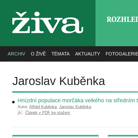
ROZHLE
živa
ARCHIV
O ŽIVĚ
TÉMATA
AKTUALITY
FOTOGALERI
Jaroslav Kuběnka
Hnízdní populace morčáka velkého na středním 
Autor:
Alfréd Kuběnka
,
Jaroslav Kuběnka
Článek v PDF ke stažení