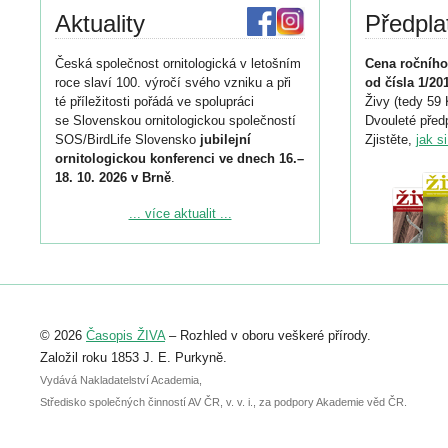
Aktuality
Předpla
Česká společnost ornitologická v letošním
Cena ročního
roce slaví 100. výročí svého vzniku a při
od čísla 1/20
té příležitosti pořádá ve spolupráci
Živy (tedy 59 
se Slovenskou ornitologickou společností
Dvouleté předp
SOS/BirdLife Slovensko
jubilejní
Zjistěte,
jak s
ornitologickou konferenci ve dnech 16.–
18. 10. 2026 v Brně
.
Podrobnější informace ke konferenci
... více aktualit ...
naleznete zde:
https://www.birdlife.cz/konference-2026/
Registrovat se můžete do 6. září.
Upozorňujeme, že termín pro odeslání
© 2026
Časopis ŽIVA
– Rozhled v oboru veškeré přírody.
abstraktu přihlášené přednášky nebo
posteru je už 30. června.
Založil roku 1853 J. E. Purkyně.
Vydává Nakladatelství Academia,
Středisko společných činností AV ČR, v. v. i., za podpory Akademie věd ČR.