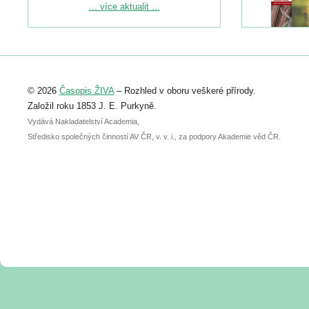
Podrobnější informace ke konferenci
... více aktualit ...
naleznete zde:
https://www.birdlife.cz/konference-2026/
Registrovat se můžete do 6. září.
Upozorňujeme, že termín pro odeslání
© 2026
Časopis ŽIVA
– Rozhled v oboru veškeré přírody.
abstraktu přihlášené přednášky nebo
posteru je už 30. června.
Založil roku 1853 J. E. Purkyně.
Vydává Nakladatelství Academia,
Středisko společných činností AV ČR, v. v. i., za podpory Akademie věd ČR.