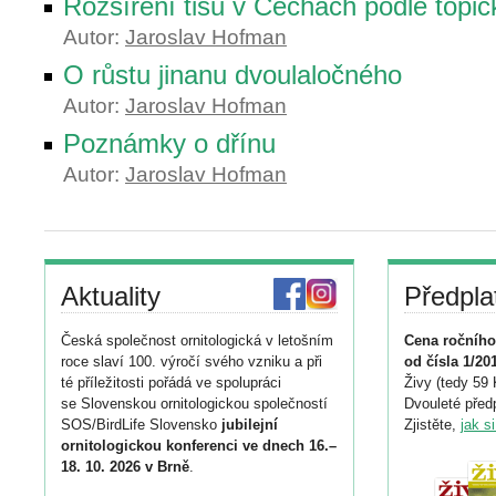
Rozšíření tisu v Čechách podle topi
Autor:
Jaroslav Hofman
O růstu jinanu dvoulaločného
Autor:
Jaroslav Hofman
Poznámky o dřínu
Autor:
Jaroslav Hofman
Aktuality
Předpla
Česká společnost ornitologická v letošním
Cena ročního
roce slaví 100. výročí svého vzniku a při
od čísla 1/20
té příležitosti pořádá ve spolupráci
Živy (tedy 59 
se Slovenskou ornitologickou společností
Dvouleté předp
SOS/BirdLife Slovensko
jubilejní
Zjistěte,
jak s
ornitologickou konferenci ve dnech 16.–
18. 10. 2026 v Brně
.