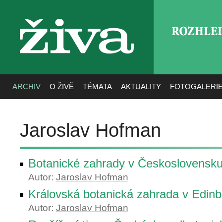
ROZHLE
živa
ARCHIV
O ŽIVĚ
TÉMATA
AKTUALITY
FOTOGALERI
Jaroslav Hofman
Botanické zahrady v Československ
Autor:
Jaroslav Hofman
Královská botanická zahrada v Edin
Autor:
Jaroslav Hofman