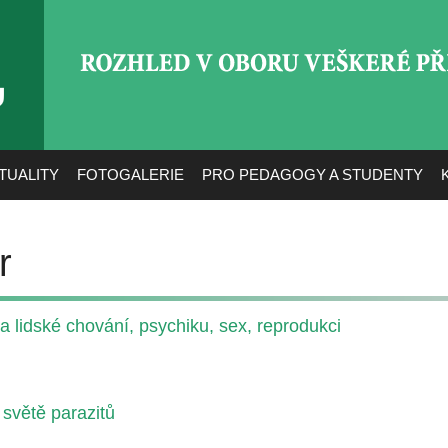
ROZHLED V OBORU VEŠ
TUALITY
FOTOGALERIE
PRO PEDAGOGY A STUDENTY
r
a lidské chování, psychiku, sex, reprodukci
světě parazitů