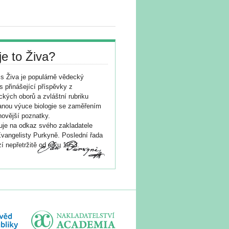
je to Živa?
s Živa je populárně vědecký
s přinášející příspěvky z
ických oborů a zvláštní rubriku
nou výuce biologie se zaměřením
novější poznatky.
je na odkaz svého zakladatele
vangelisty Purkyně. Poslední řada
í nepřetržitě od roku 1953.