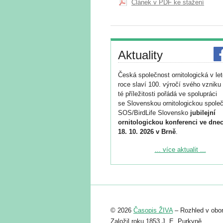
Článek v PDF ke stažení
Aktuality
Česká společnost ornitologická v le
roce slaví 100. výročí svého vzniku 
té příležitosti pořádá ve spolupráci
se Slovenskou ornitologickou společ
SOS/BirdLife Slovensko
jubilejní
ornitologickou konferenci ve dnec
18. 10. 2026 v Brně
.
Podrobnější informace ke konferenc
... více aktualit ...
naleznete zde:
https://www.birdlife.cz/konference-2
Registrovat se můžete do 6. září.
Upozorňujeme, že termín pro odeslá
© 2026
Časopis ŽIVA
– Rozhled v obor
abstraktu přihlášené přednášky neb
posteru je už 30. června.
Založil roku 1853 J. E. Purkyně.