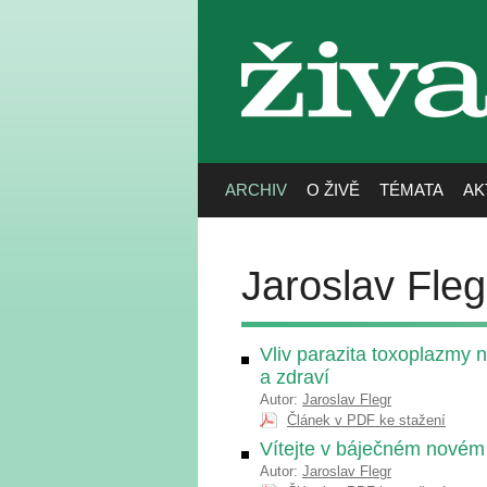
živa
ARCHIV
O ŽIVĚ
TÉMATA
AK
Jaroslav Fleg
Vliv parazita toxoplazmy n
a zdraví
Autor:
Jaroslav Flegr
Článek v PDF ke stažení
Vítejte v báječném novém 
Autor:
Jaroslav Flegr