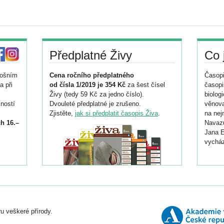
Předplatné Živy
Co 
tošním
Cena ročního předplatného
Časopi
a při
od čísla 1/2019 je 354 Kč
za šest čísel
časopi
Živy (tedy 59 Kč za jedno číslo).
biolog
ností
Dvouleté předplatné je zrušeno.
věnova
Zjistěte,
jak si předplatit časopis Živa
.
na nej
h 16.–
Navazu
Jana E
vycház
i
026/
ní
u veškeré přírody.
o