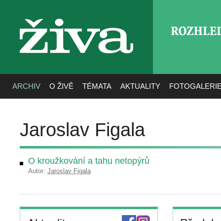
ROZHLE
živa
ARCHIV
O ŽIVĚ
TÉMATA
AKTUALITY
FOTOGALERI
Jaroslav Figala
O kroužkování a tahu netopýrů
Autor:
Jaroslav Figala