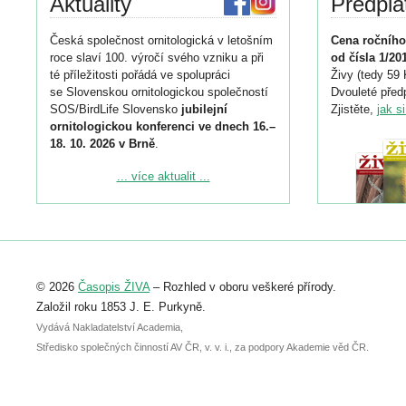
Aktuality
Předpla
Česká společnost ornitologická v letošním
Cena ročního
roce slaví 100. výročí svého vzniku a při
od čísla 1/20
té příležitosti pořádá ve spolupráci
Živy (tedy 59 
se Slovenskou ornitologickou společností
Dvouleté předp
SOS/BirdLife Slovensko
jubilejní
Zjistěte,
jak s
ornitologickou konferenci ve dnech 16.–
18. 10. 2026 v Brně
.
Podrobnější informace ke konferenci
... více aktualit ...
naleznete zde:
https://www.birdlife.cz/konference-2026/
Registrovat se můžete do 6. září.
Upozorňujeme, že termín pro odeslání
© 2026
Časopis ŽIVA
– Rozhled v oboru veškeré přírody.
abstraktu přihlášené přednášky nebo
posteru je už 30. června.
Založil roku 1853 J. E. Purkyně.
Vydává Nakladatelství Academia,
Středisko společných činností AV ČR, v. v. i., za podpory Akademie věd ČR.