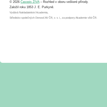
© 2026
Časopis ŽIVA
– Rozhled v oboru veškeré přírody.
abstraktu přihlášené přednášky nebo
posteru je už 30. června.
Založil roku 1853 J. E. Purkyně.
Vydává Nakladatelství Academia,
Středisko společných činností AV ČR, v. v. i., za podpory Akademie věd ČR.