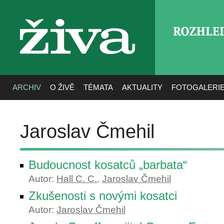
ROZHLE
živa
ARCHIV
O ŽIVĚ
TÉMATA
AKTUALITY
FOTOGALERI
Jaroslav Čmehil
Budoucnost kosatců „barbata“
Autor:
Hall C. C.
,
Jaroslav Čmehil
Zkušenosti s novými kosatci
Autor:
Jaroslav Čmehil