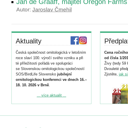
Jan de Graaff, majitel Oregon Farm
Autor:
Jaroslav Čmehil
Aktuality
Předpla
Česká společnost ornitologická v letošním
Cena ročního
roce slaví 100. výročí svého vzniku a při
od čísla 1/20
té příležitosti pořádá ve spolupráci
Živy (tedy 59 
se Slovenskou ornitologickou společností
Dvouleté předp
SOS/BirdLife Slovensko
jubilejní
Zjistěte,
jak s
ornitologickou konferenci ve dnech 16.–
18. 10. 2026 v Brně
.
Podrobnější informace ke konferenci
... více aktualit ...
naleznete zde:
https://www.birdlife.cz/konference-2026/
Registrovat se můžete do 6. září.
Upozorňujeme, že termín pro odeslání