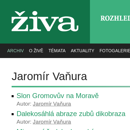
ROZHLE
živa
ARCHIV
O ŽIVĚ
TÉMATA
AKTUALITY
FOTOGALERI
Jaromír Vaňura
Slon Gromovův na Moravě
Autor:
Jaromír Vaňura
Dalekosáhlá abraze zubů dikobraza
Autor:
Jaromír Vaňura