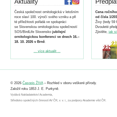
Aktuality
Předpla
Česká společnost ornitologická v letošním
Cena ročního
roce slaví 100. výročí svého vzniku a při
od čísla 1/20
té příležitosti pořádá ve spolupráci
Živy (tedy 59 
se Slovenskou ornitologickou společností
Dvouleté předp
SOS/BirdLife Slovensko
jubilejní
Zjistěte,
jak s
ornitologickou konferenci ve dnech 16.–
18. 10. 2026 v Brně
.
Podrobnější informace ke konferenci
... více aktualit ...
naleznete zde:
https://www.birdlife.cz/konference-2026/
Registrovat se můžete do 6. září.
Upozorňujeme, že termín pro odeslání
© 2026
Časopis ŽIVA
– Rozhled v oboru veškeré přírody.
abstraktu přihlášené přednášky nebo
posteru je už 30. června.
Založil roku 1853 J. E. Purkyně.
Vydává Nakladatelství Academia,
Středisko společných činností AV ČR, v. v. i., za podpory Akademie věd ČR.