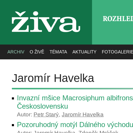
ROZHLE
živa
ARCHIV
O ŽIVĚ
TÉMATA
AKTUALITY
FOTOGALERI
Jaromír Havelka
Invazní mšice Macrosiphum albifrons
Československu
Autor:
Petr Starý
,
Jaromír Havelka
Pozoruhodný motýl Dálného východ
Autor:
Jaromír Havelka
,
Zdeněk Mráček