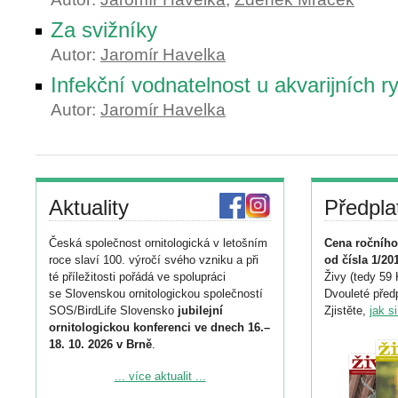
Za svižníky
Autor:
Jaromír Havelka
Infekční vodnatelnost u akvarijních r
Autor:
Jaromír Havelka
Aktuality
Předpla
Česká společnost ornitologická v letošním
Cena ročního
roce slaví 100. výročí svého vzniku a při
od čísla 1/20
té příležitosti pořádá ve spolupráci
Živy (tedy 59 
se Slovenskou ornitologickou společností
Dvouleté předp
SOS/BirdLife Slovensko
jubilejní
Zjistěte,
jak s
ornitologickou konferenci ve dnech 16.–
18. 10. 2026 v Brně
.
Podrobnější informace ke konferenci
... více aktualit ...
naleznete zde: