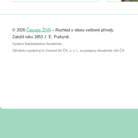
https://www.birdlife.cz/konference-2026/
Registrovat se můžete do 6. září.
Upozorňujeme, že termín pro odeslání
© 2026
Časopis ŽIVA
– Rozhled v oboru veškeré přírody.
abstraktu přihlášené přednášky nebo
posteru je už 30. června.
Založil roku 1853 J. E. Purkyně.
Vydává Nakladatelství Academia,
Středisko společných činností AV ČR, v. v. i., za podpory Akademie věd ČR.