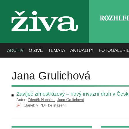
ROZHLE
živa
ARCHIV
O ŽIVĚ
TÉMATA
AKTUALITY
FOTOGALERI
Jana Grulichová
Zavíječ zimostrázový – nový invazní druh v Česk
Autor:
Zdeněk Hubálek
,
Jana Grulichová
Článek v PDF ke stažení