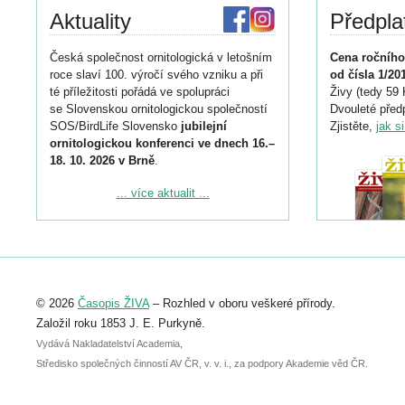
Aktuality
Předpla
Česká společnost ornitologická v letošním
Cena ročního
roce slaví 100. výročí svého vzniku a při
od čísla 1/20
té příležitosti pořádá ve spolupráci
Živy (tedy 59 
se Slovenskou ornitologickou společností
Dvouleté předp
SOS/BirdLife Slovensko
jubilejní
Zjistěte,
jak s
ornitologickou konferenci ve dnech 16.–
18. 10. 2026 v Brně
.
Podrobnější informace ke konferenci
... více aktualit ...
naleznete zde:
https://www.birdlife.cz/konference-2026/
Registrovat se můžete do 6. září.
Upozorňujeme, že termín pro odeslání
© 2026
Časopis ŽIVA
– Rozhled v oboru veškeré přírody.
abstraktu přihlášené přednášky nebo
posteru je už 30. června.
Založil roku 1853 J. E. Purkyně.
Vydává Nakladatelství Academia,
Středisko společných činností AV ČR, v. v. i., za podpory Akademie věd ČR.