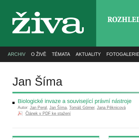
ROZHLE
živa
ARCHIV
O ŽIVĚ
TÉMATA
AKTUALITY
FOTOGALERI
Jan Šíma
Biologické invaze a související právní nástroje
Autor:
Jan Pergl
,
Jan Šíma
,
Tomáš Görner
,
Jana Pěknicová
Článek v PDF ke stažení