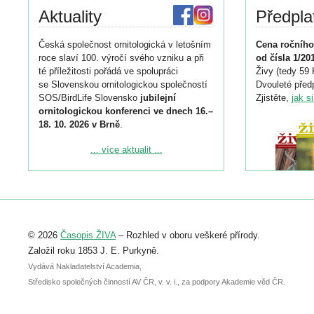
Aktuality
Předpla
Česká společnost ornitologická v letošním
Cena ročního
roce slaví 100. výročí svého vzniku a při
od čísla 1/20
té příležitosti pořádá ve spolupráci
Živy (tedy 59 
se Slovenskou ornitologickou společností
Dvouleté předp
SOS/BirdLife Slovensko
jubilejní
Zjistěte,
jak s
ornitologickou konferenci ve dnech 16.–
18. 10. 2026 v Brně
.
Podrobnější informace ke konferenci
... více aktualit ...
naleznete zde:
https://www.birdlife.cz/konference-2026/
Registrovat se můžete do 6. září.
Upozorňujeme, že termín pro odeslání
© 2026
Časopis ŽIVA
– Rozhled v oboru veškeré přírody.
abstraktu přihlášené přednášky nebo
posteru je už 30. června.
Založil roku 1853 J. E. Purkyně.
Vydává Nakladatelství Academia,
Středisko společných činností AV ČR, v. v. i., za podpory Akademie věd ČR.