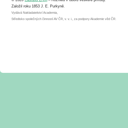
abstraktu přihlášené přednášky nebo
posteru je už 30. června.
Založil roku 1853 J. E. Purkyně.
Vydává Nakladatelství Academia,
Středisko společných činností AV ČR, v. v. i., za podpory Akademie věd ČR.