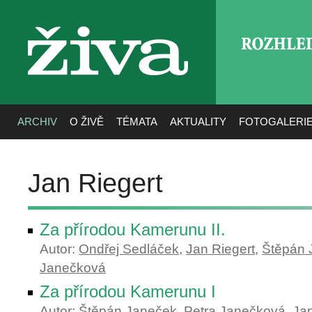
ROZHLE
živa
ARCHIV
O ŽIVĚ
TÉMATA
AKTUALITY
FOTOGALERI
Jan Riegert
Za přírodou Kamerunu II.
Autor:
Ondřej Sedláček
,
Jan Riegert
,
Štěpán 
Janečková
Za přírodou Kamerunu I
Autor:
Štěpán Janeček
,
Petra Janečková
,
Jan