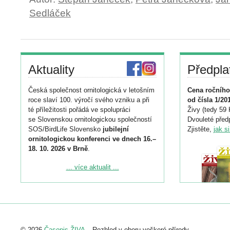
Sedláček
Aktuality
Předpla
Česká společnost ornitologická v letošním
Cena ročního
roce slaví 100. výročí svého vzniku a při
od čísla 1/20
té příležitosti pořádá ve spolupráci
Živy (tedy 59 
se Slovenskou ornitologickou společností
Dvouleté předp
SOS/BirdLife Slovensko
jubilejní
Zjistěte,
jak s
ornitologickou konferenci ve dnech 16.–
18. 10. 2026 v Brně
.
Podrobnější informace ke konferenci
... více aktualit ...
naleznete zde:
https://www.birdlife.cz/konference-2026/
Registrovat se můžete do 6. září.
Upozorňujeme, že termín pro odeslání
© 2026
Časopis ŽIVA
– Rozhled v oboru veškeré přírody.