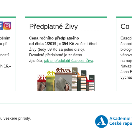
Předplatné Živy
Co 
tošním
Cena ročního předplatného
Časopi
a při
od čísla 1/2019 je 354 Kč
za šest čísel
časopi
Živy (tedy 59 Kč za jedno číslo).
biolog
ností
Dvouleté předplatné je zrušeno.
věnova
Zjistěte,
jak si předplatit časopis Živa
.
na nej
h 16.–
Navazu
Jana E
vycház
i
026/
ní
u veškeré přírody.
o