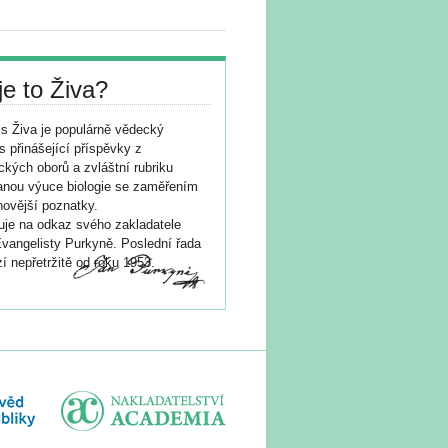
je to Živa?
s Živa je populárně vědecký
s přinášející příspěvky z
ických oborů a zvláštní rubriku
nou výuce biologie se zaměřením
novější poznatky.
je na odkaz svého zakladatele
vangelisty Purkyně. Poslední řada
í nepřetržitě od roku 1953.