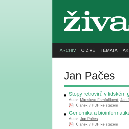
živa
ARCHIV
O ŽIVĚ
TÉMATA
AK
Jan Pačes
Stopy retrovirů v lidském
Autor:
Miroslava Famfulíková
,
Jan 
Článek v PDF ke stažení
Genomika a bioinformatika
Autor:
Jan Pačes
Článek v PDF ke stažení