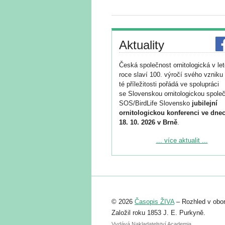
Aktuality
Česká společnost ornitologická v le
roce slaví 100. výročí svého vzniku 
té příležitosti pořádá ve spolupráci
se Slovenskou ornitologickou společ
SOS/BirdLife Slovensko
jubilejní
ornitologickou konferenci ve dnec
18. 10. 2026 v Brně
.
Podrobnější informace ke konferenc
... více aktualit ...
naleznete zde:
https://www.birdlife.cz/konference-2
Registrovat se můžete do 6. září.
Upozorňujeme, že termín pro odeslá
© 2026
Časopis ŽIVA
– Rozhled v obor
abstraktu přihlášené přednášky neb
posteru je už 30. června.
Založil roku 1853 J. E. Purkyně.
Vydává Nakladatelství Academia,