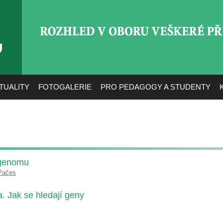
ROZHLED V OBORU VEŠ
TUALITY
FOTOGALERIE
PRO PEDAGOGY A STUDENTY
 genomu
Pačes
. Jak se hledají geny