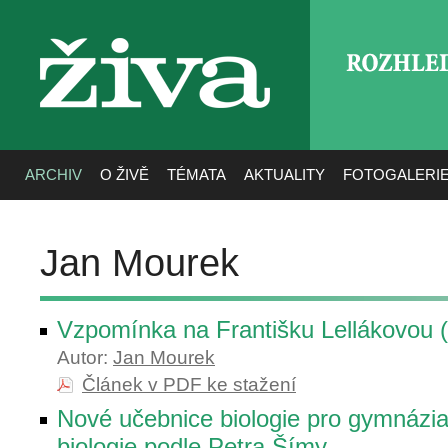
ROZHLE
živa
ARCHIV
O ŽIVĚ
TÉMATA
AKTUALITY
FOTOGALERI
Jan Mourek
Vzpomínka na Františku Lellákovou 
Autor:
Jan Mourek
Článek v PDF ke stažení
Nové učebnice biologie pro gymnázi
biologie podle Petra Šímy