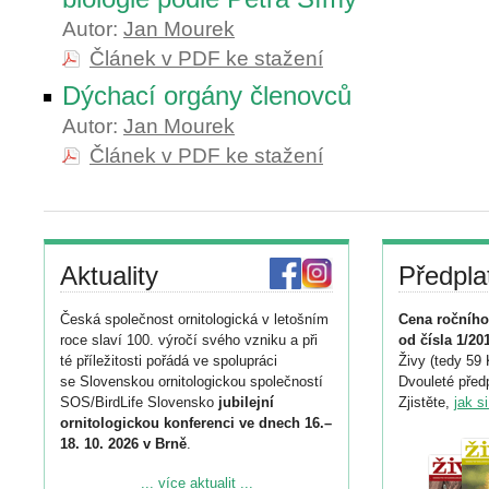
Autor:
Jan Mourek
Článek v PDF ke stažení
Dýchací orgány členovců
Autor:
Jan Mourek
Článek v PDF ke stažení
Aktuality
Předpla
Česká společnost ornitologická v letošním
Cena ročního
roce slaví 100. výročí svého vzniku a při
od čísla 1/20
té příležitosti pořádá ve spolupráci
Živy (tedy 59 
se Slovenskou ornitologickou společností
Dvouleté předp
SOS/BirdLife Slovensko
jubilejní
Zjistěte,
jak s
ornitologickou konferenci ve dnech 16.–
18. 10. 2026 v Brně
.
Podrobnější informace ke konferenci
... více aktualit ...