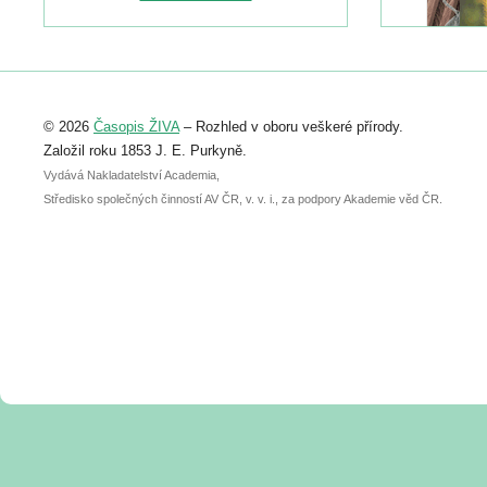
naleznete zde:
https://www.birdlife.cz/konference-2026/
Registrovat se můžete do 6. září.
Upozorňujeme, že termín pro odeslání
© 2026
Časopis ŽIVA
– Rozhled v oboru veškeré přírody.
abstraktu přihlášené přednášky nebo
posteru je už 30. června.
Založil roku 1853 J. E. Purkyně.
Vydává Nakladatelství Academia,
Středisko společných činností AV ČR, v. v. i., za podpory Akademie věd ČR.