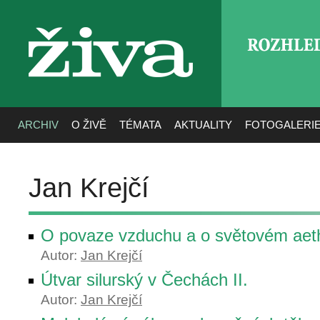
ROZHLE
živa
ARCHIV
O ŽIVĚ
TÉMATA
AKTUALITY
FOTOGALERI
Jan Krejčí
O povaze vzduchu a o světovém aet
Autor:
Jan Krejčí
Útvar silurský v Čechách II.
Autor:
Jan Krejčí