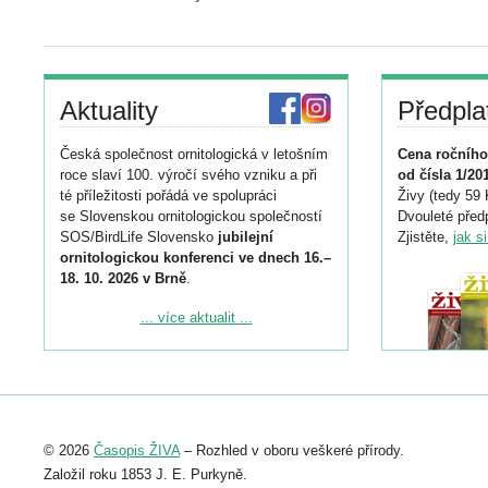
Aktuality
Předpla
Česká společnost ornitologická v letošním
Cena ročního
roce slaví 100. výročí svého vzniku a při
od čísla 1/20
té příležitosti pořádá ve spolupráci
Živy (tedy 59 
se Slovenskou ornitologickou společností
Dvouleté předp
SOS/BirdLife Slovensko
jubilejní
Zjistěte,
jak s
ornitologickou konferenci ve dnech 16.–
18. 10. 2026 v Brně
.
Podrobnější informace ke konferenci
... více aktualit ...
naleznete zde:
https://www.birdlife.cz/konference-2026/
Registrovat se můžete do 6. září.
Upozorňujeme, že termín pro odeslání
© 2026
Časopis ŽIVA
– Rozhled v oboru veškeré přírody.
abstraktu přihlášené přednášky nebo
posteru je už 30. června.
Založil roku 1853 J. E. Purkyně.