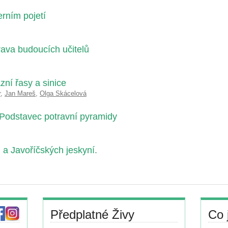
erním pojetí
rava budoucích učitelů
zní řasy a sinice
r
,
Jan Mareš
,
Olga Skácelová
 Podstavec potravní pyramidy
a Javoříčských jeskyní.
Předplatné Živy
Co 