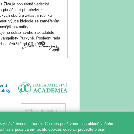
s Živa je populárně vědecký
s přinášející příspěvky z
ických oborů a zvláštní rubriku
nou výuce biologie se zaměřením
novější poznatky.
je na odkaz svého zakladatele
vangelisty Purkyně. Poslední řada
í nepřetržitě od roku 1953.
ýzy návštěvnosti stránek. Cookies používáme na základě vašeho
souhlas s používáním těchto cookies odvolat, proveďte prosím