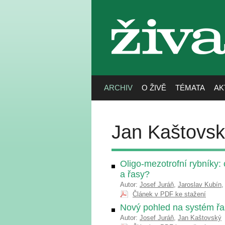
živa
ARCHIV
O ŽIVĚ
TÉMATA
AK
Jan Kaštovs
Oligo-mezotrofní rybníky: c
a řasy?
Autor:
Josef Juráň
,
Jaroslav Kubín
Článek v PDF ke stažení
Nový pohled na systém řas
Autor:
Josef Juráň
,
Jan Kaštovský