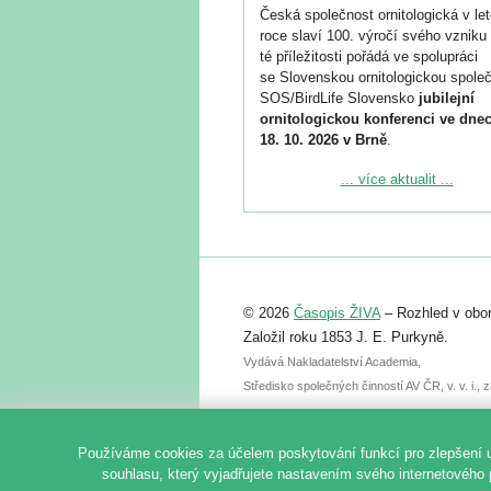
Česká společnost ornitologická v le
roce slaví 100. výročí svého vzniku 
té příležitosti pořádá ve spolupráci
se Slovenskou ornitologickou společ
SOS/BirdLife Slovensko
jubilejní
ornitologickou konferenci ve dnec
18. 10. 2026 v Brně
.
Podrobnější informace ke konferenc
... více aktualit ...
naleznete zde:
https://www.birdlife.cz/konference-2
Registrovat se můžete do 6. září.
Upozorňujeme, že termín pro odeslá
© 2026
Časopis ŽIVA
– Rozhled v obor
abstraktu přihlášené přednášky neb
posteru je už 30. června.
Založil roku 1853 J. E. Purkyně.
Vydává Nakladatelství Academia,
Středisko společných činností AV ČR, v. v. i.
Používáme cookies za účelem poskytování funkcí pro zlepšení 
souhlasu, který vyjadřujete nastavením svého internetového 