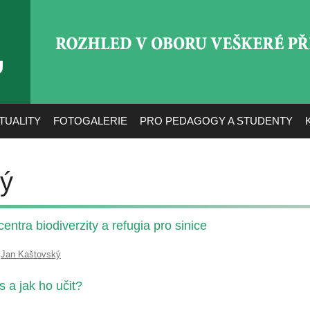
ROZHLED V OBORU VEŠ
TUALITY
FOTOGALERIE
PRO PEDAGOGY A STUDENTY
ký
entra biodiverzity a refugia pro sinice
,
Jan Kaštovský
 a jak ho učit?