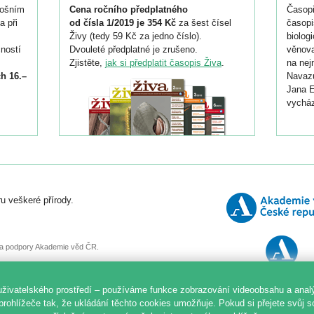
tošním
Cena ročního předplatného
Časopi
a při
od čísla 1/2019 je 354 Kč
za šest čísel
časopi
Živy (tedy 59 Kč za jedno číslo).
biolog
ností
Dvouleté předplatné je zrušeno.
věnova
Zjistěte,
jak si předplatit časopis Živa
.
na nej
h 16.–
Navazu
Jana E
vycház
i
026/
ní
u veškeré přírody.
o
, za podpory Akademie věd ČR.
uživatelského prostředí – používáme funkce zobrazování videoobsahu a anal
prohlížeče tak, že ukládání těchto cookies umožňuje. Pokud si přejete svůj 