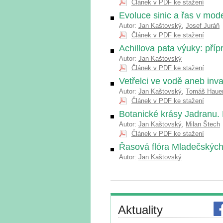
Článek v PDF ke stažení
Evoluce sinic a řas v mod
Autor:
Jan Kaštovský
,
Josef Juráň
Článek v PDF ke stažení
Achillova pata výuky: příp
Autor:
Jan Kaštovský
Článek v PDF ke stažení
Vetřelci ve vodě aneb inva
Autor:
Jan Kaštovský
,
Tomáš Haue
Článek v PDF ke stažení
Botanické krásy Jadranu.
Autor:
Jan Kaštovský
,
Milan Štech
Článek v PDF ke stažení
Řasová flóra Mladečských 
Autor:
Jan Kaštovský
Aktuality