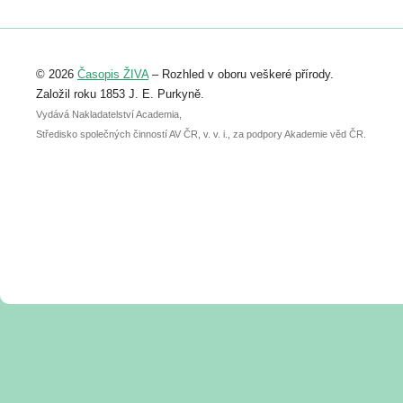
Registrovat se můžete do 6. září.
Upozorňujeme, že termín pro odeslání
© 2026
Časopis ŽIVA
– Rozhled v oboru veškeré přírody.
abstraktu přihlášené přednášky nebo
posteru je už 30. června.
Založil roku 1853 J. E. Purkyně.
Vydává Nakladatelství Academia,
Středisko společných činností AV ČR, v. v. i., za podpory Akademie věd ČR.