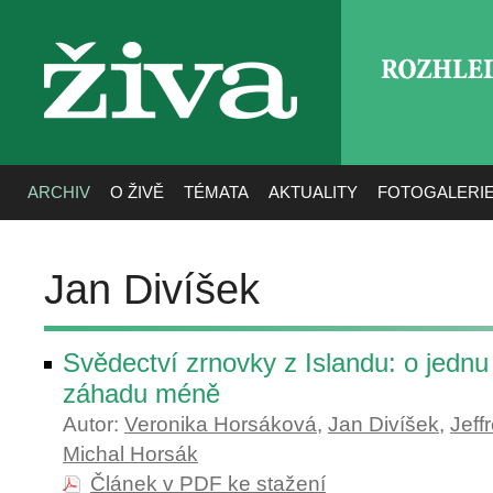
ROZHLE
živa
ARCHIV
O ŽIVĚ
TÉMATA
AKTUALITY
FOTOGALERI
Jan Divíšek
Svědectví zrnovky z Islandu: o jednu 
záhadu méně
Autor:
Veronika Horsáková
,
Jan Divíšek
,
Jeff
Michal Horsák
Článek v PDF ke stažení