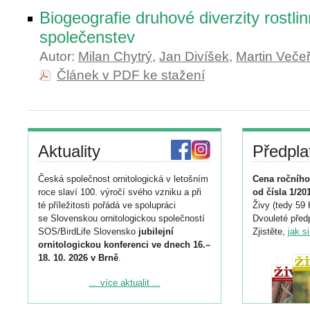
Biogeografie druhové diverzity rostli
společenstev
Autor:
Milan Chytrý
,
Jan Divíšek
,
Martin Veče
Článek v PDF ke stažení
Aktuality
Předpla
Česká společnost ornitologická v letošním
Cena ročního
roce slaví 100. výročí svého vzniku a při
od čísla 1/20
té příležitosti pořádá ve spolupráci
Živy (tedy 59 
se Slovenskou ornitologickou společností
Dvouleté předp
SOS/BirdLife Slovensko
jubilejní
Zjistěte,
jak s
ornitologickou konferenci ve dnech 16.–
18. 10. 2026 v Brně
.
Podrobnější informace ke konferenci
... více aktualit ...
naleznete zde:
https://www.birdlife.cz/konference-2026/