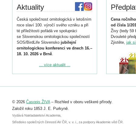
Aktuality
Předpla
Česká společnost ornitologická v letošním
Cena ročního
roce slaví 100. výročí svého vzniku a při
od čísla 1/20
té příležitosti pořádá ve spolupráci
Živy (tedy 59 
se Slovenskou ornitologickou společností
Dvouleté předp
SOS/BirdLife Slovensko
jubilejní
Zjistěte,
jak s
ornitologickou konferenci ve dnech 16.–
18. 10. 2026 v Brně
.
Podrobnější informace ke konferenci
... více aktualit ...
naleznete zde:
https://www.birdlife.cz/konference-2026/
Registrovat se můžete do 6. září.
Upozorňujeme, že termín pro odeslání
© 2026
Časopis ŽIVA
– Rozhled v oboru veškeré přírody.
abstraktu přihlášené přednášky nebo
posteru je už 30. června.
Založil roku 1853 J. E. Purkyně.
Vydává Nakladatelství Academia,
Středisko společných činností AV ČR, v. v. i., za podpory Akademie věd ČR.