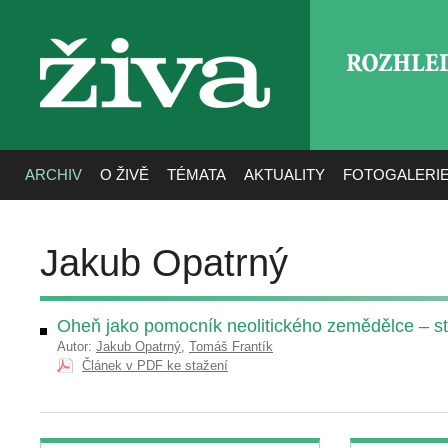
ROZHLE
živa
ARCHIV
O ŽIVĚ
TÉMATA
AKTUALITY
FOTOGALERI
Jakub Opatrný
Oheň jako pomocník neolitického zemědělce – stu
Autor:
Jakub Opatrný
,
Tomáš Frantík
Článek v PDF ke stažení