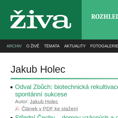
ROZHLE
živa
ARCHIV
O ŽIVĚ
TÉMATA
AKTUALITY
FOTOGALERI
Jakub Holec
Odval Zbůch: biotechnická rekultivac
spontánní sukcese
Autor:
Jakub Holec
Článek v PDF ke stažení
Střední Čechy – domov vzácných a 