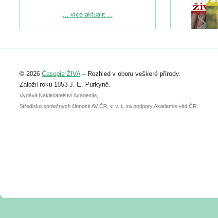
Podrobnější informace ke konferenci
... více aktualit ...
naleznete zde:
https://www.birdlife.cz/konference-2026/
Registrovat se můžete do 6. září.
Upozorňujeme, že termín pro odeslání
© 2026
Časopis ŽIVA
– Rozhled v oboru veškeré přírody.
abstraktu přihlášené přednášky nebo
posteru je už 30. června.
Založil roku 1853 J. E. Purkyně.
Vydává Nakladatelství Academia,
Středisko společných činností AV ČR, v. v. i., za podpory Akademie věd ČR.