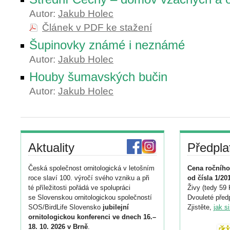
Autor:
Jakub Holec
Článek v PDF ke stažení
Šupinovky známé i neznámé
Autor:
Jakub Holec
Houby šumavských bučin
Autor:
Jakub Holec
Aktuality
Předpla
Česká společnost ornitologická v letošním
Cena ročního
roce slaví 100. výročí svého vzniku a při
od čísla 1/20
té příležitosti pořádá ve spolupráci
Živy (tedy 59 
se Slovenskou ornitologickou společností
Dvouleté předp
SOS/BirdLife Slovensko
jubilejní
Zjistěte,
jak s
ornitologickou konferenci ve dnech 16.–
18. 10. 2026 v Brně
.