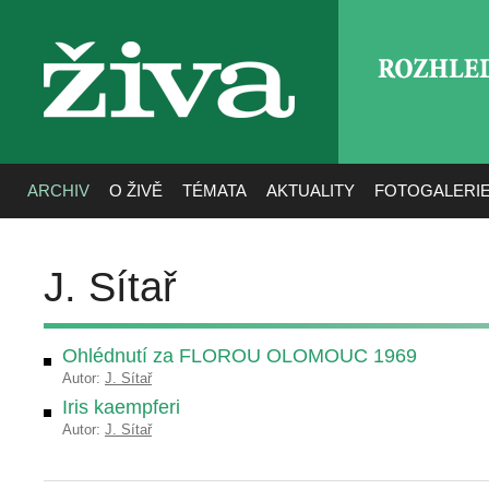
ROZHLE
živa
ARCHIV
O ŽIVĚ
TÉMATA
AKTUALITY
FOTOGALERI
J. Sítař
Ohlédnutí za FLOROU OLOMOUC 1969
Autor:
J. Sítař
Iris kaempferi
Autor:
J. Sítař