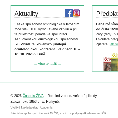
Aktuality
Předpla
Česká společnost ornitologická v letošním
Cena ročního
roce slaví 100. výročí svého vzniku a při
od čísla 1/20
té příležitosti pořádá ve spolupráci
Živy (tedy 59 
se Slovenskou ornitologickou společností
Dvouleté předp
SOS/BirdLife Slovensko
jubilejní
Zjistěte,
jak s
ornitologickou konferenci ve dnech 16.–
18. 10. 2026 v Brně
.
Podrobnější informace ke konferenci
... více aktualit ...
naleznete zde:
https://www.birdlife.cz/konference-2026/
Registrovat se můžete do 6. září.
Upozorňujeme, že termín pro odeslání
© 2026
Časopis ŽIVA
– Rozhled v oboru veškeré přírody.
abstraktu přihlášené přednášky nebo
posteru je už 30. června.
Založil roku 1853 J. E. Purkyně.
Vydává Nakladatelství Academia,
Středisko společných činností AV ČR, v. v. i., za podpory Akademie věd ČR.