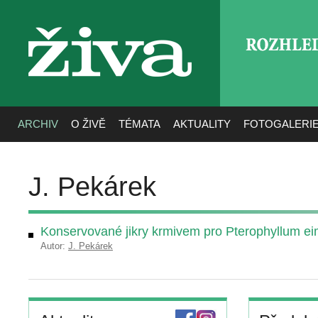
ROZHLE
živa
ARCHIV
O ŽIVĚ
TÉMATA
AKTUALITY
FOTOGALERI
J. Pekárek
Konservované jikry krmivem pro Pterophyllum ei
Autor:
J. Pekárek