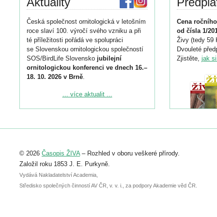
Aktuality
Předpla
Česká společnost ornitologická v letošním
Cena ročního
roce slaví 100. výročí svého vzniku a při
od čísla 1/20
té příležitosti pořádá ve spolupráci
Živy (tedy 59 
se Slovenskou ornitologickou společností
Dvouleté předp
SOS/BirdLife Slovensko
jubilejní
Zjistěte,
jak s
ornitologickou konferenci ve dnech 16.–
18. 10. 2026 v Brně
.
Podrobnější informace ke konferenci
... více aktualit ...
naleznete zde:
https://www.birdlife.cz/konference-2026/
Registrovat se můžete do 6. září.
Upozorňujeme, že termín pro odeslání
© 2026
Časopis ŽIVA
– Rozhled v oboru veškeré přírody.
abstraktu přihlášené přednášky nebo
posteru je už 30. června.
Založil roku 1853 J. E. Purkyně.
Vydává Nakladatelství Academia,
Středisko společných činností AV ČR, v. v. i., za podpory Akademie věd ČR.