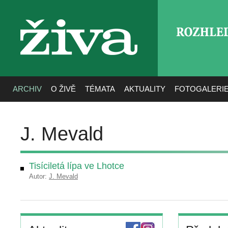
ROZHLE
živa
ARCHIV
O ŽIVĚ
TÉMATA
AKTUALITY
FOTOGALERI
J. Mevald
Tisíciletá lípa ve Lhotce
Autor:
J. Mevald