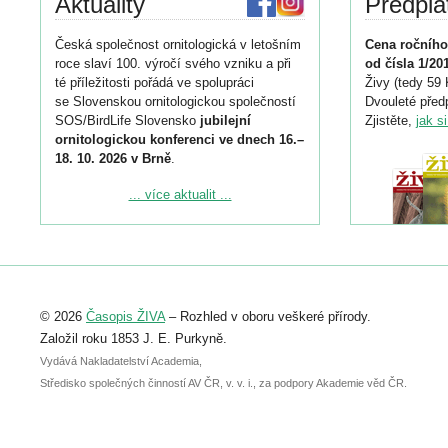
Aktuality
Předpla
Česká společnost ornitologická v letošním
Cena ročního
roce slaví 100. výročí svého vzniku a při
od čísla 1/20
té příležitosti pořádá ve spolupráci
Živy (tedy 59 
se Slovenskou ornitologickou společností
Dvouleté předp
SOS/BirdLife Slovensko
jubilejní
Zjistěte,
jak s
ornitologickou konferenci ve dnech 16.–
18. 10. 2026 v Brně
.
Podrobnější informace ke konferenci
... více aktualit ...
naleznete zde:
https://www.birdlife.cz/konference-2026/
Registrovat se můžete do 6. září.
Upozorňujeme, že termín pro odeslání
© 2026
Časopis ŽIVA
– Rozhled v oboru veškeré přírody.
abstraktu přihlášené přednášky nebo
posteru je už 30. června.
Založil roku 1853 J. E. Purkyně.
Vydává Nakladatelství Academia,
Středisko společných činností AV ČR, v. v. i., za podpory Akademie věd ČR.