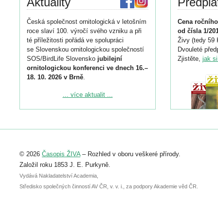
Aktuality
Předpla
Česká společnost ornitologická v letošním
Cena ročního
roce slaví 100. výročí svého vzniku a při
od čísla 1/20
té příležitosti pořádá ve spolupráci
Živy (tedy 59 
se Slovenskou ornitologickou společností
Dvouleté předp
SOS/BirdLife Slovensko
jubilejní
Zjistěte,
jak s
ornitologickou konferenci ve dnech 16.–
18. 10. 2026 v Brně
.
Podrobnější informace ke konferenci
... více aktualit ...
naleznete zde:
https://www.birdlife.cz/konference-2026/
Registrovat se můžete do 6. září.
Upozorňujeme, že termín pro odeslání
© 2026
Časopis ŽIVA
– Rozhled v oboru veškeré přírody.
abstraktu přihlášené přednášky nebo
posteru je už 30. června.
Založil roku 1853 J. E. Purkyně.
Vydává Nakladatelství Academia,
Středisko společných činností AV ČR, v. v. i., za podpory Akademie věd ČR.