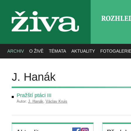
ROZHLE
živa
ARCHIV
O ŽIVĚ
TÉMATA
AKTUALITY
FOTOGALERI
J. Hanák
Pražští ptáci III
Autor:
J. Hanák
,
Václav Kruis