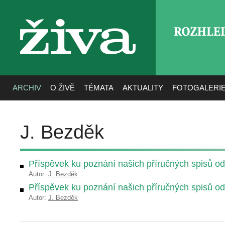
ROZHLE
živa
ARCHIV
O ŽIVĚ
TÉMATA
AKTUALITY
FOTOGALERI
J. Bezděk
Příspěvek ku poznání našich příručných spisů o
Autor:
J. Bezděk
Příspěvek ku poznání našich příručných spisů o
Autor:
J. Bezděk