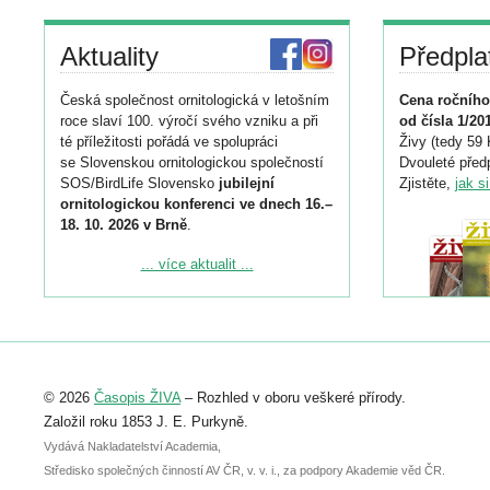
Aktuality
Předpla
Česká společnost ornitologická v letošním
Cena ročního
roce slaví 100. výročí svého vzniku a při
od čísla 1/20
té příležitosti pořádá ve spolupráci
Živy (tedy 59 
se Slovenskou ornitologickou společností
Dvouleté předp
SOS/BirdLife Slovensko
jubilejní
Zjistěte,
jak s
ornitologickou konferenci ve dnech 16.–
18. 10. 2026 v Brně
.
Podrobnější informace ke konferenci
... více aktualit ...
naleznete zde:
https://www.birdlife.cz/konference-2026/
Registrovat se můžete do 6. září.
Upozorňujeme, že termín pro odeslání
© 2026
Časopis ŽIVA
– Rozhled v oboru veškeré přírody.
abstraktu přihlášené přednášky nebo
posteru je už 30. června.
Založil roku 1853 J. E. Purkyně.
Vydává Nakladatelství Academia,
Středisko společných činností AV ČR, v. v. i., za podpory Akademie věd ČR.