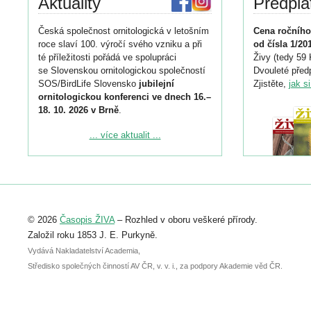
Aktuality
Předpla
Česká společnost ornitologická v letošním
Cena ročního
roce slaví 100. výročí svého vzniku a při
od čísla 1/20
té příležitosti pořádá ve spolupráci
Živy (tedy 59 
se Slovenskou ornitologickou společností
Dvouleté předp
SOS/BirdLife Slovensko
jubilejní
Zjistěte,
jak s
ornitologickou konferenci ve dnech 16.–
18. 10. 2026 v Brně
.
Podrobnější informace ke konferenci
... více aktualit ...
naleznete zde:
https://www.birdlife.cz/konference-2026/
Registrovat se můžete do 6. září.
Upozorňujeme, že termín pro odeslání
© 2026
Časopis ŽIVA
– Rozhled v oboru veškeré přírody.
abstraktu přihlášené přednášky nebo
posteru je už 30. června.
Založil roku 1853 J. E. Purkyně.
Vydává Nakladatelství Academia,
Středisko společných činností AV ČR, v. v. i., za podpory Akademie věd ČR.