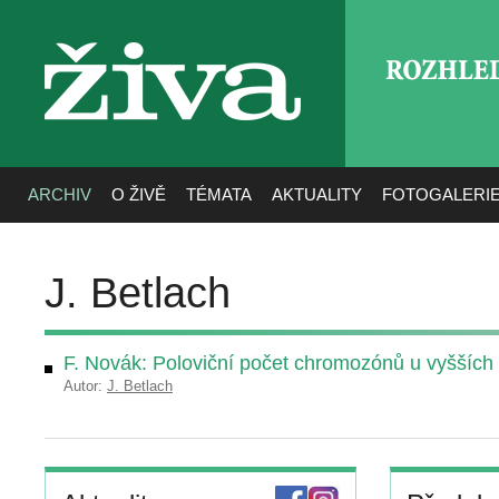
ROZHLE
živa
ARCHIV
O ŽIVĚ
TÉMATA
AKTUALITY
FOTOGALERI
J. Betlach
F. Novák: Poloviční počet chromozónů u vyšších r
Autor:
J. Betlach