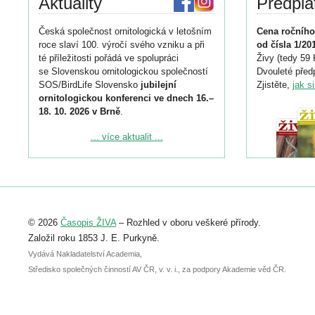
Aktuality
Předpla
Česká společnost ornitologická v letošním
Cena ročního
roce slaví 100. výročí svého vzniku a při
od čísla 1/20
té příležitosti pořádá ve spolupráci
Živy (tedy 59 
se Slovenskou ornitologickou společností
Dvouleté předp
SOS/BirdLife Slovensko
jubilejní
Zjistěte,
jak s
ornitologickou konferenci ve dnech 16.–
18. 10. 2026 v Brně
.
Podrobnější informace ke konferenci
... více aktualit ...
naleznete zde:
https://www.birdlife.cz/konference-2026/
Registrovat se můžete do 6. září.
Upozorňujeme, že termín pro odeslání
© 2026
Časopis ŽIVA
– Rozhled v oboru veškeré přírody.
abstraktu přihlášené přednášky nebo
posteru je už 30. června.
Založil roku 1853 J. E. Purkyně.
Vydává Nakladatelství Academia,
Středisko společných činností AV ČR, v. v. i., za podpory Akademie věd ČR.