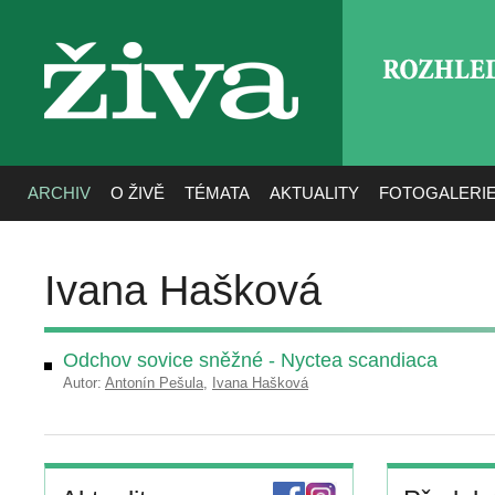
ROZHLE
živa
ARCHIV
O ŽIVĚ
TÉMATA
AKTUALITY
FOTOGALERI
Ivana Hašková
Odchov sovice sněžné - Nyctea scandiaca
Autor:
Antonín Pešula
,
Ivana Hašková