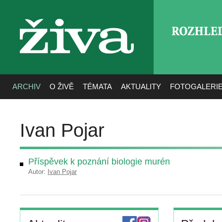
ROZHLE
živa
ARCHIV
O ŽIVĚ
TÉMATA
AKTUALITY
FOTOGALERI
Ivan Pojar
Příspěvek k poznání biologie murén
Autor:
Ivan Pojar