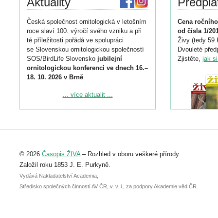
Aktuality
Předpla
Česká společnost ornitologická v letošním
Cena ročního
roce slaví 100. výročí svého vzniku a při
od čísla 1/20
té příležitosti pořádá ve spolupráci
Živy (tedy 59 
se Slovenskou ornitologickou společností
Dvouleté předp
SOS/BirdLife Slovensko
jubilejní
Zjistěte,
jak s
ornitologickou konferenci ve dnech 16.–
18. 10. 2026 v Brně
.
Podrobnější informace ke konferenci
... více aktualit ...
naleznete zde:
https://www.birdlife.cz/konference-2026/
Registrovat se můžete do 6. září.
Upozorňujeme, že termín pro odeslání
© 2026
Časopis ŽIVA
– Rozhled v oboru veškeré přírody.
abstraktu přihlášené přednášky nebo
posteru je už 30. června.
Založil roku 1853 J. E. Purkyně.
Vydává Nakladatelství Academia,
Středisko společných činností AV ČR, v. v. i., za podpory Akademie věd ČR.