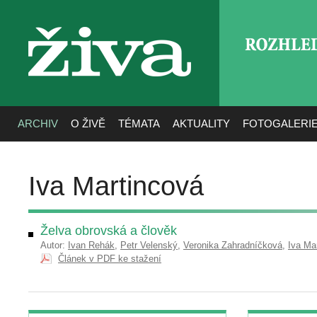
ROZHLE
živa
ARCHIV
O ŽIVĚ
TÉMATA
AKTUALITY
FOTOGALERI
Iva Martincová
Želva obrovská a člověk
Autor:
Ivan Rehák
,
Petr Velenský
,
Veronika Zahradníčková
,
Iva Ma
Článek v PDF ke stažení