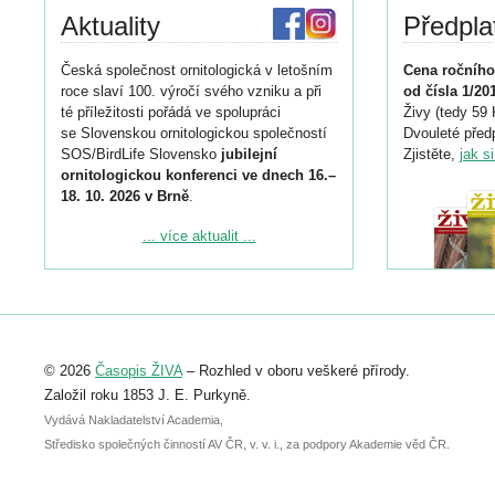
Aktuality
Předpla
Česká společnost ornitologická v letošním
Cena ročního
roce slaví 100. výročí svého vzniku a při
od čísla 1/20
té příležitosti pořádá ve spolupráci
Živy (tedy 59 
se Slovenskou ornitologickou společností
Dvouleté předp
SOS/BirdLife Slovensko
jubilejní
Zjistěte,
jak s
ornitologickou konferenci ve dnech 16.–
18. 10. 2026 v Brně
.
Podrobnější informace ke konferenci
... více aktualit ...
naleznete zde:
https://www.birdlife.cz/konference-2026/
Registrovat se můžete do 6. září.
Upozorňujeme, že termín pro odeslání
© 2026
Časopis ŽIVA
– Rozhled v oboru veškeré přírody.
abstraktu přihlášené přednášky nebo
posteru je už 30. června.
Založil roku 1853 J. E. Purkyně.
Vydává Nakladatelství Academia,
Středisko společných činností AV ČR, v. v. i., za podpory Akademie věd ČR.