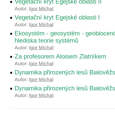
Vegetační kryt Egejské oblasti II
Autor:
Igor Míchal
Vegetační kryt Egejské oblasti I
Autor:
Igor Míchal
Ekosystém - geosystém - geobiocenó
hlediska teorie systémů
Autor:
Igor Míchal
Za profesorem Aloisem Zlatníkem
Autor:
Igor Míchal
Dynamika přirozených lesů Bialověžs
Autor:
Igor Míchal
Dynamika přirozených lesů Bialověžs
Autor:
Igor Míchal