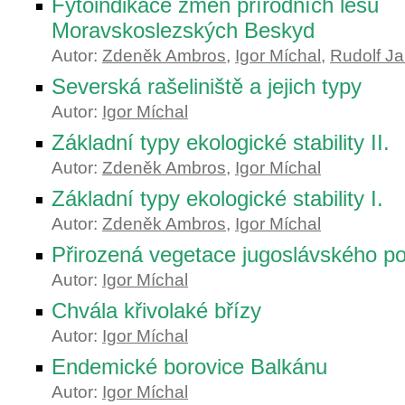
Fytoindikace změn přírodních lesů
Moravskoslezských Beskyd
Autor:
Zdeněk Ambros
,
Igor Míchal
,
Rudolf J
Severská rašeliniště a jejich typy
Autor:
Igor Míchal
Základní typy ekologické stability II.
Autor:
Zdeněk Ambros
,
Igor Míchal
Základní typy ekologické stability I.
Autor:
Zdeněk Ambros
,
Igor Míchal
Přirozená vegetace jugoslávského po
Autor:
Igor Míchal
Chvála křivolaké břízy
Autor:
Igor Míchal
Endemické borovice Balkánu
Autor:
Igor Míchal