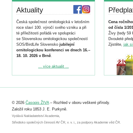
Aktuality
Předpla
Česká společnost ornitologická v letošním
Cena ročního
roce slaví 100. výročí svého vzniku a při
od čísla 1/20
té příležitosti pořádá ve spolupráci
Živy (tedy 59 
se Slovenskou ornitologickou společností
Dvouleté předp
SOS/BirdLife Slovensko
jubilejní
Zjistěte,
jak s
ornitologickou konferenci ve dnech 16.–
18. 10. 2026 v Brně
.
Podrobnější informace ke konferenci
... více aktualit ...
naleznete zde:
https://www.birdlife.cz/konference-2026/
Registrovat se můžete do 6. září.
Upozorňujeme, že termín pro odeslání
© 2026
Časopis ŽIVA
– Rozhled v oboru veškeré přírody.
abstraktu přihlášené přednášky nebo
posteru je už 30. června.
Založil roku 1853 J. E. Purkyně.
Vydává Nakladatelství Academia,
Středisko společných činností AV ČR, v. v. i., za podpory Akademie věd ČR.