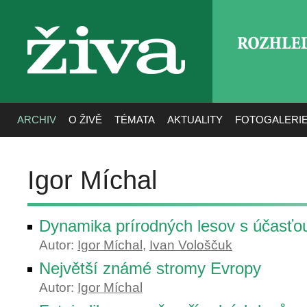
ROZHLE
živa
ARCHIV
O ŽIVĚ
TÉMATA
AKTUALITY
FOTOGALERI
Igor Míchal
Dynamika prírodných lesov s účasťo
Autor:
Igor Míchal
,
Ivan Vološčuk
Největší známé stromy Evropy
Autor:
Igor Míchal