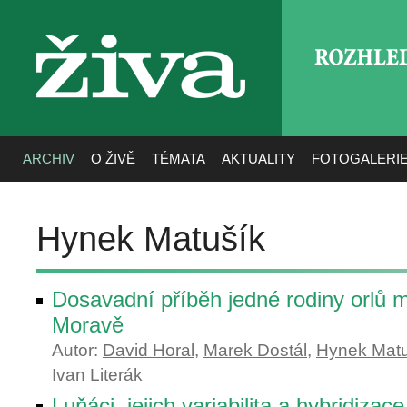
ROZHLE
živa
ARCHIV
O ŽIVĚ
TÉMATA
AKTUALITY
FOTOGALERI
Hynek Matušík
Dosavadní příběh jedné rodiny orlů m
Moravě
Autor:
David Horal
,
Marek Dostál
,
Hynek Matu
Ivan Literák
Luňáci, jejich variabilita a hybridizace