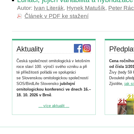
Autor:
Ivan Literák
,
Hynek Matušík
,
Peter Rác
Článek v PDF ke stažení
Aktuality
Předpla
Česká společnost ornitologická v letošním
Cena ročního
roce slaví 100. výročí svého vzniku a při
od čísla 1/20
té příležitosti pořádá ve spolupráci
Živy (tedy 59 
se Slovenskou ornitologickou společností
Dvouleté předp
SOS/BirdLife Slovensko
jubilejní
Zjistěte,
jak s
ornitologickou konferenci ve dnech 16.–
18. 10. 2026 v Brně
.
Podrobnější informace ke konferenci
... více aktualit ...
naleznete zde:
https://www.birdlife.cz/konference-2026/
Registrovat se můžete do 6. září.