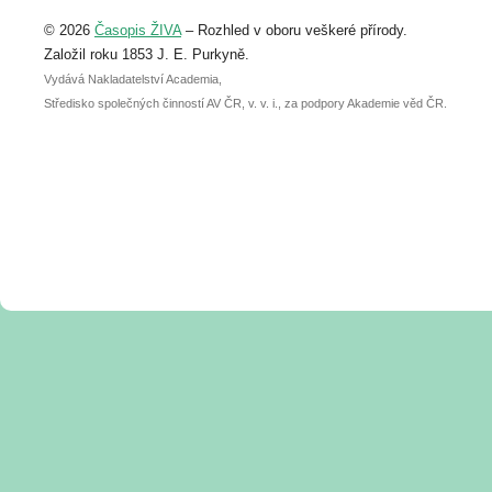
Upozorňujeme, že termín pro odeslání
© 2026
Časopis ŽIVA
– Rozhled v oboru veškeré přírody.
abstraktu přihlášené přednášky nebo
posteru je už 30. června.
Založil roku 1853 J. E. Purkyně.
Vydává Nakladatelství Academia,
Středisko společných činností AV ČR, v. v. i., za podpory Akademie věd ČR.