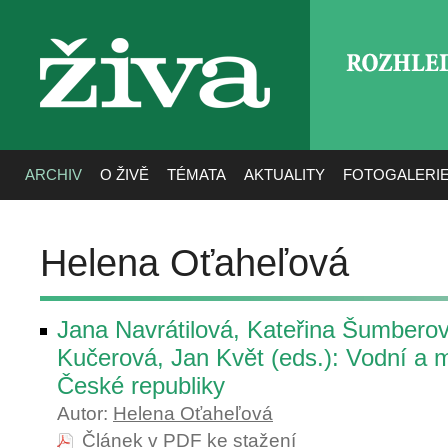
ROZHLE
živa
ARCHIV
O ŽIVĚ
TÉMATA
AKTUALITY
FOTOGALERI
Helena Oťaheľová
Jana Navrátilová, Kateřina Šumbero
Kučerová, Jan Květ (eds.): Vodní a m
České republiky
Autor:
Helena Oťaheľová
Článek v PDF ke stažení