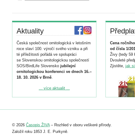
Aktuality
Předpla
Česká společnost ornitologická v letošním
Cena ročního
roce slaví 100. výročí svého vzniku a při
od čísla 1/20
té příležitosti pořádá ve spolupráci
Živy (tedy 59 
se Slovenskou ornitologickou společností
Dvouleté předp
SOS/BirdLife Slovensko
jubilejní
Zjistěte,
jak s
ornitologickou konferenci ve dnech 16.–
18. 10. 2026 v Brně
.
Podrobnější informace ke konferenci
... více aktualit ...
naleznete zde:
https://www.birdlife.cz/konference-2026/
Registrovat se můžete do 6. září.
Upozorňujeme, že termín pro odeslání
© 2026
Časopis ŽIVA
– Rozhled v oboru veškeré přírody.
abstraktu přihlášené přednášky nebo
posteru je už 30. června.
Založil roku 1853 J. E. Purkyně.