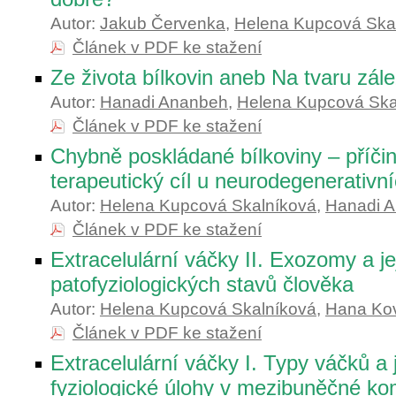
Autor:
Jakub Červenka
,
Helena Kupcová Ska
Článek v PDF ke stažení
Ze života bílkovin aneb Na tvaru zále
Autor:
Hanadi Ananbeh
,
Helena Kupcová Ska
Článek v PDF ke stažení
Chybně poskládané bílkoviny – příči
terapeutický cíl u neurodegenerativn
Autor:
Helena Kupcová Skalníková
,
Hanadi 
Článek v PDF ke stažení
Extracelulární váčky II. Exozomy a j
patofyziologických stavů člověka
Autor:
Helena Kupcová Skalníková
,
Hana Ko
Článek v PDF ke stažení
Extracelulární váčky I. Typy váčků a j
fyziologické úlohy v mezibuněčné ko