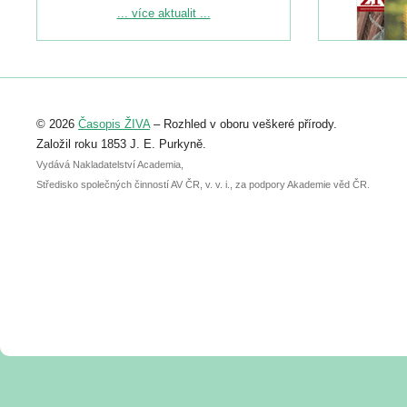
Podrobnější informace ke konferenci
... více aktualit ...
naleznete zde:
https://www.birdlife.cz/konference-2026/
Registrovat se můžete do 6. září.
Upozorňujeme, že termín pro odeslání
© 2026
Časopis ŽIVA
– Rozhled v oboru veškeré přírody.
abstraktu přihlášené přednášky nebo
posteru je už 30. června.
Založil roku 1853 J. E. Purkyně.
Vydává Nakladatelství Academia,
Středisko společných činností AV ČR, v. v. i., za podpory Akademie věd ČR.