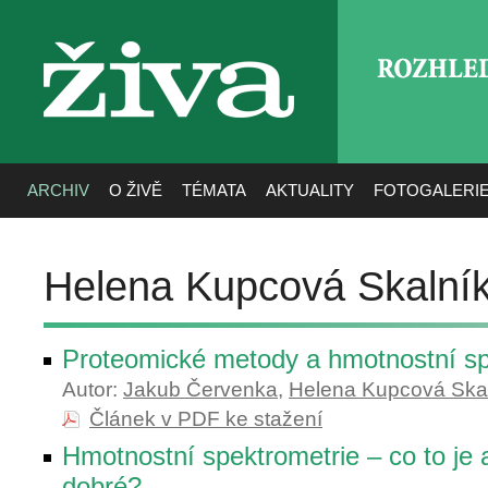
ROZHLE
živa
ARCHIV
O ŽIVĚ
TÉMATA
AKTUALITY
FOTOGALERI
Helena Kupcová Skalní
Proteomické metody a hmotnostní sp
Autor:
Jakub Červenka
,
Helena Kupcová Ska
Článek v PDF ke stažení
Hmotnostní spektrometrie – co to je 
dobré?