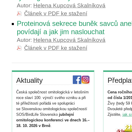
Autor:
Helena Kupcová Skalníková
Článek v PDF ke stažení
Proteinová sekrece buněk savců aneb
povídají a jak jim naslouchat
Autor:
Helena Kupcová Skalníková
Článek v PDF ke stažení
Aktuality
Předpla
Česká společnost ornitologická v letošním
Cena ročního
roce slaví 100. výročí svého vzniku a při
od čísla 1/20
té příležitosti pořádá ve spolupráci
Živy (tedy 59 
se Slovenskou ornitologickou společností
Dvouleté předp
SOS/BirdLife Slovensko
jubilejní
Zjistěte,
jak s
ornitologickou konferenci ve dnech 16.–
18. 10. 2026 v Brně
.