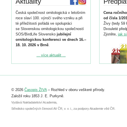
Aktuality
Předpla
Česká společnost ornitologická v letošním
Cena ročního
roce slaví 100. výročí svého vzniku a při
od čísla 1/20
té příležitosti pořádá ve spolupráci
Živy (tedy 59 
se Slovenskou ornitologickou společností
Dvouleté předp
SOS/BirdLife Slovensko
jubilejní
Zjistěte,
jak s
ornitologickou konferenci ve dnech 16.–
18. 10. 2026 v Brně
.
Podrobnější informace ke konferenci
... více aktualit ...
naleznete zde:
https://www.birdlife.cz/konference-2026/
Registrovat se můžete do 6. září.
Upozorňujeme, že termín pro odeslání
© 2026
Časopis ŽIVA
– Rozhled v oboru veškeré přírody.
abstraktu přihlášené přednášky nebo
posteru je už 30. června.
Založil roku 1853 J. E. Purkyně.
Vydává Nakladatelství Academia,
Středisko společných činností AV ČR, v. v. i., za podpory Akademie věd ČR.