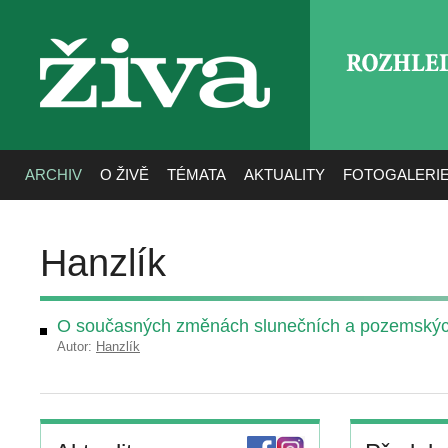
ROZHLE
živa
ARCHIV
O ŽIVĚ
TÉMATA
AKTUALITY
FOTOGALERI
Hanzlík
O současných změnách slunečních a pozemskýc
Autor:
Hanzlík