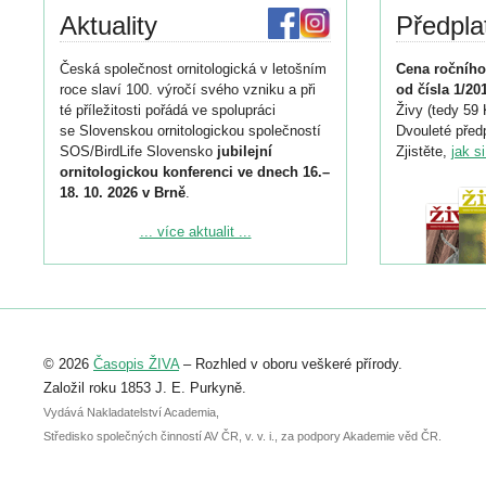
Aktuality
Předpla
Česká společnost ornitologická v letošním
Cena ročního
roce slaví 100. výročí svého vzniku a při
od čísla 1/20
té příležitosti pořádá ve spolupráci
Živy (tedy 59 
se Slovenskou ornitologickou společností
Dvouleté předp
SOS/BirdLife Slovensko
jubilejní
Zjistěte,
jak s
ornitologickou konferenci ve dnech 16.–
18. 10. 2026 v Brně
.
Podrobnější informace ke konferenci
... více aktualit ...
naleznete zde:
https://www.birdlife.cz/konference-2026/
Registrovat se můžete do 6. září.
Upozorňujeme, že termín pro odeslání
© 2026
Časopis ŽIVA
– Rozhled v oboru veškeré přírody.
abstraktu přihlášené přednášky nebo
posteru je už 30. června.
Založil roku 1853 J. E. Purkyně.
Vydává Nakladatelství Academia,
Středisko společných činností AV ČR, v. v. i., za podpory Akademie věd ČR.