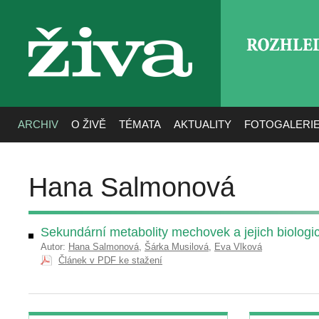
ROZHLE
živa
ARCHIV
O ŽIVĚ
TÉMATA
AKTUALITY
FOTOGALERI
Hana Salmonová
Sekundární metabolity mechovek a jejich biologic
Autor:
Hana Salmonová
,
Šárka Musilová
,
Eva Vlková
Článek v PDF ke stažení