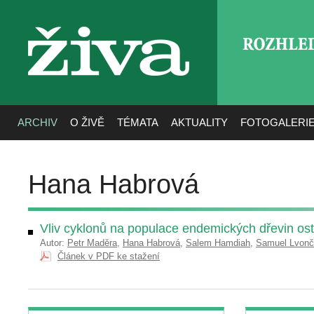
ROZHLE
živa
ARCHIV
O ŽIVĚ
TÉMATA
AKTUALITY
FOTOGALERI
Hana Habrová
Vliv cyklonů na populace endemických dřevin os
Autor:
Petr Maděra
,
Hana Habrová
,
Salem Hamdiah
,
Samuel Lvonč
Článek v PDF ke stažení