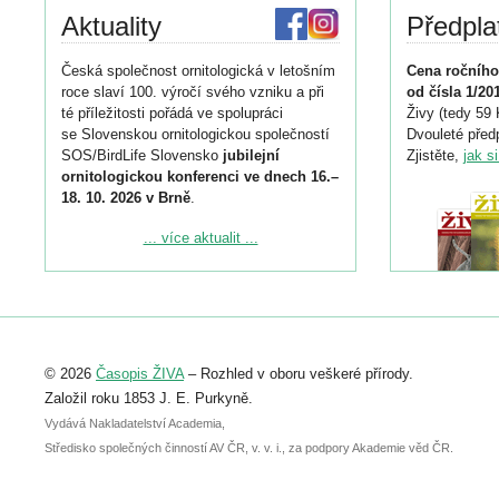
Aktuality
Předpla
Česká společnost ornitologická v letošním
Cena ročního
roce slaví 100. výročí svého vzniku a při
od čísla 1/20
té příležitosti pořádá ve spolupráci
Živy (tedy 59 
se Slovenskou ornitologickou společností
Dvouleté předp
SOS/BirdLife Slovensko
jubilejní
Zjistěte,
jak s
ornitologickou konferenci ve dnech 16.–
18. 10. 2026 v Brně
.
Podrobnější informace ke konferenci
... více aktualit ...
naleznete zde:
https://www.birdlife.cz/konference-2026/
Registrovat se můžete do 6. září.
Upozorňujeme, že termín pro odeslání
© 2026
Časopis ŽIVA
– Rozhled v oboru veškeré přírody.
abstraktu přihlášené přednášky nebo
posteru je už 30. června.
Založil roku 1853 J. E. Purkyně.
Vydává Nakladatelství Academia,
Středisko společných činností AV ČR, v. v. i., za podpory Akademie věd ČR.