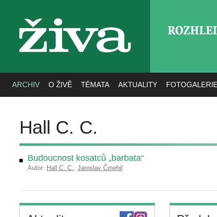
ROZHLE
živa
ARCHIV
O ŽIVĚ
TÉMATA
AKTUALITY
FOTOGALERI
Hall C. C.
Budoucnost kosatců „barbata“
Autor:
Hall C. C.
,
Jaroslav Čmehil