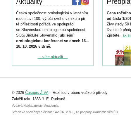
Aktuality
Předpla
Česká společnost ornitologická v letošním
Cena ročního
roce slaví 100. výročí svého vzniku a při
od čísla 1/20
té příležitosti pořádá ve spolupráci
Živy (tedy 59 
se Slovenskou ornitologickou společností
Dvouleté předp
SOS/BirdLife Slovensko
jubilejní
Zjistěte,
jak s
ornitologickou konferenci ve dnech 16.–
18. 10. 2026 v Brně
.
Podrobnější informace ke konferenci
... více aktualit ...
naleznete zde:
https://www.birdlife.cz/konference-2026/
Registrovat se můžete do 6. září.
Upozorňujeme, že termín pro odeslání
© 2026
Časopis ŽIVA
– Rozhled v oboru veškeré přírody.
abstraktu přihlášené přednášky nebo
posteru je už 30. června.
Založil roku 1853 J. E. Purkyně.
Vydává Nakladatelství Academia,
Středisko společných činností AV ČR, v. v. i., za podpory Akademie věd ČR.