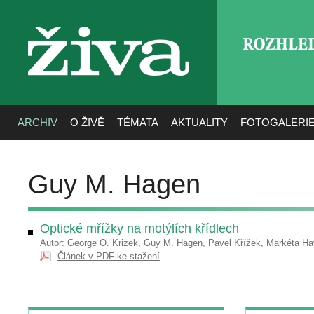
ROZHLE
živa
ARCHIV
O ŽIVĚ
TÉMATA
AKTUALITY
FOTOGALERI
Guy M. Hagen
Optické mřížky na motýlích křídlech
Autor:
George O. Krizek
,
Guy M. Hagen
,
Pavel Křížek
,
Markéta Ha
Článek v PDF ke stažení