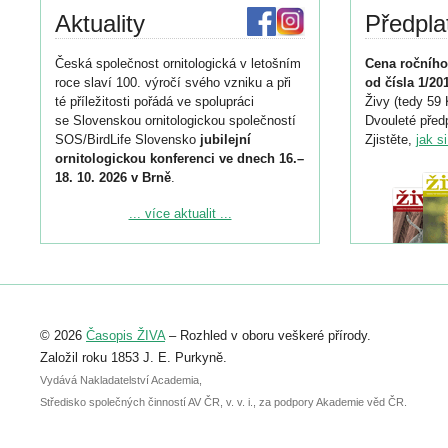
Aktuality
Předpla
Česká společnost ornitologická v letošním
Cena ročního
roce slaví 100. výročí svého vzniku a při
od čísla 1/20
té příležitosti pořádá ve spolupráci
Živy (tedy 59 
se Slovenskou ornitologickou společností
Dvouleté předp
SOS/BirdLife Slovensko
jubilejní
Zjistěte,
jak s
ornitologickou konferenci ve dnech 16.–
18. 10. 2026 v Brně
.
Podrobnější informace ke konferenci
... více aktualit ...
naleznete zde:
https://www.birdlife.cz/konference-2026/
Registrovat se můžete do 6. září.
Upozorňujeme, že termín pro odeslání
© 2026
Časopis ŽIVA
– Rozhled v oboru veškeré přírody.
abstraktu přihlášené přednášky nebo
posteru je už 30. června.
Založil roku 1853 J. E. Purkyně.
Vydává Nakladatelství Academia,
Středisko společných činností AV ČR, v. v. i., za podpory Akademie věd ČR.